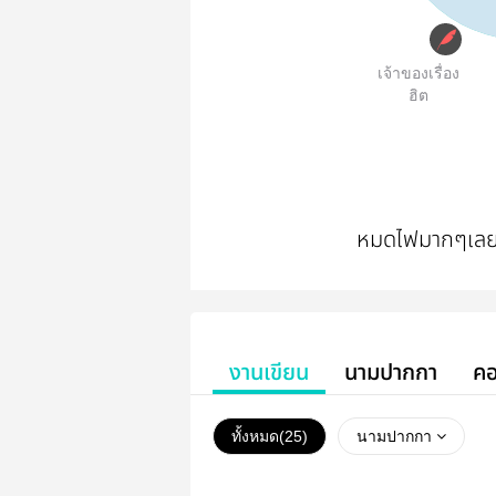
เจ้าของเรื่อง
ฮิต
หมดไฟมากๆเลย 
งานเขียน
นามปากกา
คอ
ทั้งหมด(
25
)
นามปากกา