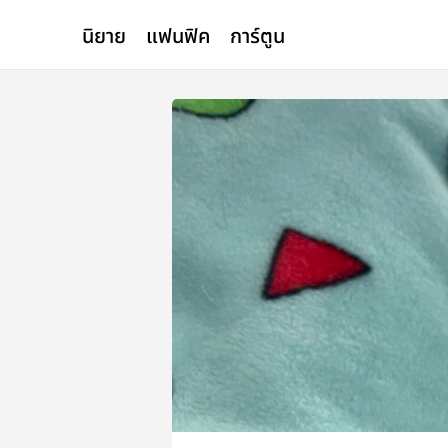
นิยาย
แฟนฟิค
การ์ตูน