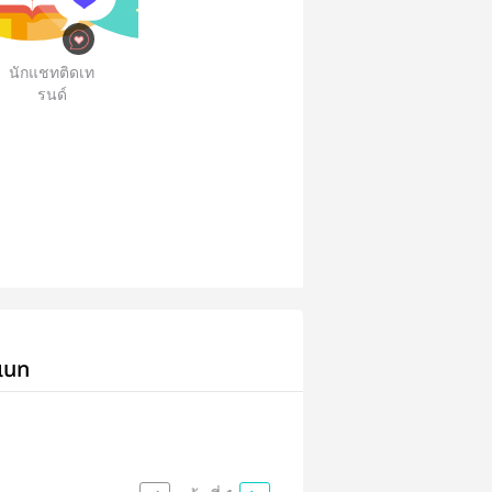
นักแชทติดเท
รนด์
เนท