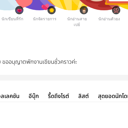
นักเขียนที่รัก
นักจัดรายการ
นักอ่านสาย
นักอ่านตัวยง
เปย์
ขออนุญาตพักงานเขียนชั่วคราวค่ะ
ลเลคชัน
อีบุ๊ก
รี้ดถึงไรต์
ลิสต์
สุดยอดนักโด