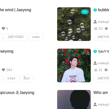
he wind | Jaeyong
bubbl
จบ
mekayl
5
23
JAEYONG
แจยง
JAEYO
วายสเตช
 Jaeyong
กุมภา
mekayl
264
11
แจยง
อื่นๆ
JAEYO
วายสเตช
spicuous J| Jaeyong
Who am I
mekayl