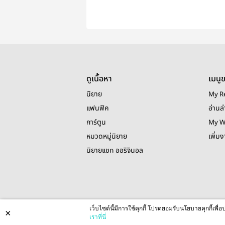
ดูเนื้อหา
เมนู
นิยาย
My R
แฟนฟิค
อ่านล่
การ์ตูน
My W
หมวดหมู่นิยาย
เพิ่ม
นิยายแชท ออริจินอล
เว็บไซต์นี้มีการใช้คุกกี้ โปรดยอมรับนโยบายคุกกี้เพ
×
เราที่นี่