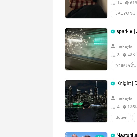
14
61
JAEYONG
วายสเตชั่น
sparkle |
mekayla
3
48K
วายสเตชั่น
Knight | 
mekayla
4
135
dotae
วายสเตชั่น
Nasturtiu