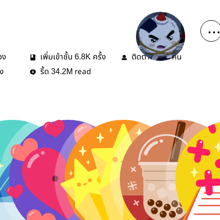
่อง
เพิ่มเข้าชั้น
ครั้ง
ติดตาม
คน
6.8K
169
้ง
รี้ด
read
34.2M