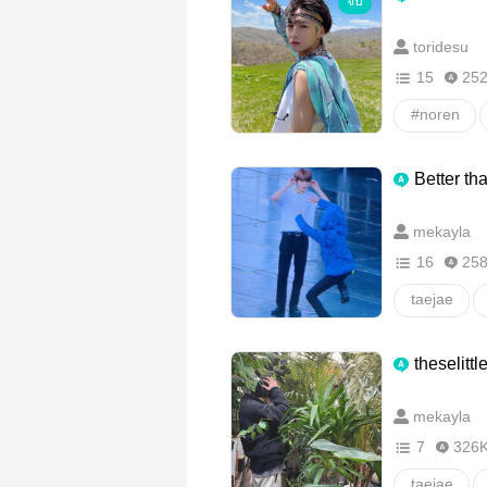
จบ
toridesu
15
25
#noren
Better th
mekayla
16
25
taejae
วายสเตชั่น
theselitt
mekayla
7
326
taejae