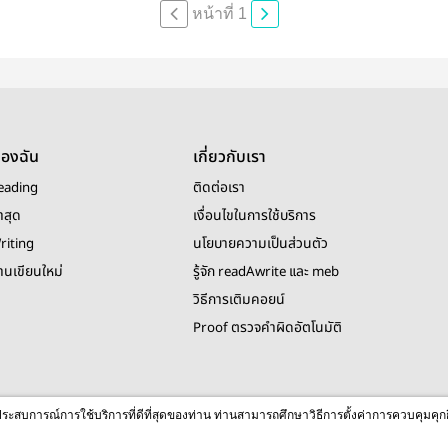
หน้าที่ 1
ของฉัน
เกี่ยวกับเรา
eading
ติดต่อเรา
าสุด
เงื่อนไขในการใช้บริการ
riting
นโยบายความเป็นส่วนตัว
งานเขียนใหม่
รู้จัก readAwrite และ meb
วิธีการเติมคอยน์
Proof ตรวจคำผิดอัตโนมัติ
© 2026 readAwrite.com by MEB Corporation Public Company Limited
ื่อประสบการณ์การใช้บริการที่ดีที่สุดของท่าน ท่านสามารถศึกษาวิธีการตั้งค่าการควบคุมคุก
This site is protected by reCAPTCHA and the Google
Privacy Policy
and
Terms of Service
apply.