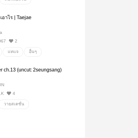
(mystery)
าเอาไร | Taejae
a
967
2
แทแจ
อื่นๆ
ั่น
r ch.13 (uncut: 2seungsang)
ON
1K
4
วายสเตชั่น