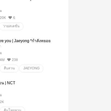
a
20K
6
วายสเตชั่น
re you | Jaeyong *กำลังทยอย
*
a
4M
238
สืบสวน
JAEYONG
สีเลือด
ื่อน | NCT
a
2K
คืนโหยหวน