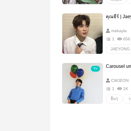
อื่นๆ
ว
คุณธีร์ | Ja
mekayla
1
656
JAEYONG
วายสเตชั่น
Carousel unc
จบ
CWJEON
1
1K
อื่นๆ
ว