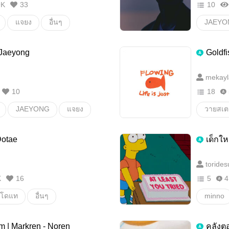
9K
33
10
แจยง
อื่นๆ
JAEYO
วายสเตช
 Jaeyong
Goldfi
mekayl
10
18
JAEYONG
แจยง
วายสเตช
JAEYO
Dotae
เด็กให
torides
K
16
5
4
โดแท
อื่นๆ
minno
m | Markren - Noren
คลังต