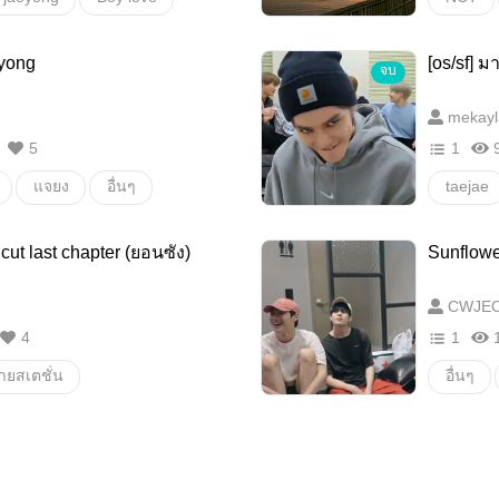
ายสเตชั่น
ลึกลับ 
eyong
[os/sf] ม
จบ
mekayl
5
1
แจยง
อื่นๆ
taejae
วายสเตช
ut last chapter (ยอนซัง)
Sunflowe
CWJE
4
1
ายสเตชั่น
อื่นๆ