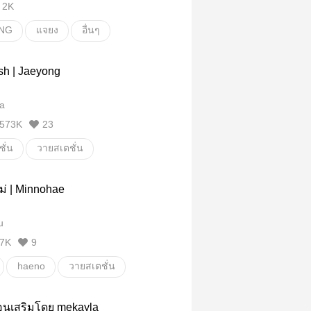
2K
NG
แจยง
อื่นๆ
ั่น
sh | Jaeyong
a
573K
23
ั่น
วายสเตชั่น
NG
แจยง
ม่ | Minnohae
u
7K
9
haeno
วายสเตชั่น
อนเสริมโดย mekayla