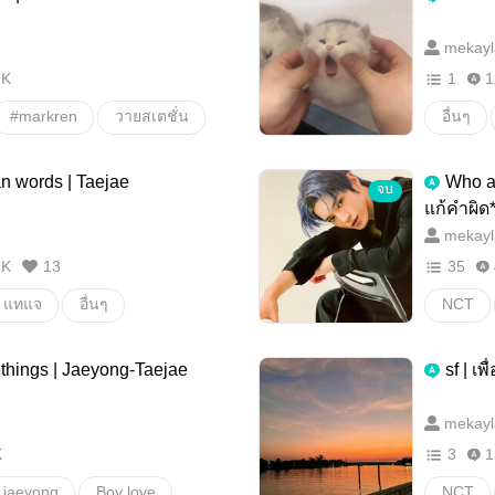
mekayl
2K
1
1
#markren
วายสเตชั่น
อื่นๆ
an words | Taejae
Who a
จบ
แก้คำผิด
mekayl
8K
13
35
แทแจ
อื่นๆ
NCT
แฟ้มคดี
lethings | Jaeyong-Taejae
sf | เพ
mekayl
K
3
1
​jaeyong
Boy love
NCT