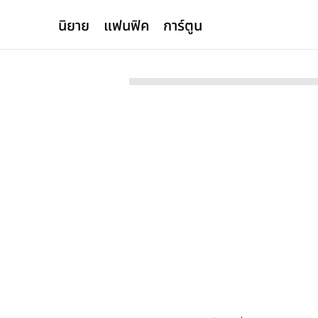
นิยาย
แฟนฟิค
การ์ตูน