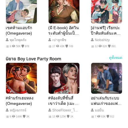
เขตห้ามแอบรัก
(มี E-book) อัศวิน
[อ่านฟรี] เรียกปะ
(Omegaverse)
ระดับต่ำผู้นั้นเป็น
ป๊าคิมหันต์นะครับ
ที่โปรดปรานของ
วินเทอร์ |
พุดโถพุดถัง
เปาลูกพีช
Nobahizy
ราชามังกร
Omegaverse
9
56K
978
17
43K
749
12
62K
891
นิยาย Boy Love Party Room
ดูทั้งหมด
#ห้ามรักเฮยหลง
#ห้องลับที่ชั้นสี่
อย่าเล่นกับระบบ
(Omegaverse)
เขาว่าเด็ด |เมะ
แฟนเก่าของแฟน
ชนชายแท้|
ใหม่ | รุกxรุก
หญิงฉกรรจ์
ShoeFlower_ไรท์
มอมิ้น
𝙇𝙤𝙫𝙚𝙇𝙤𝙧𝙙 𝙏𝙝𝙚
โบ
6
144K
3K
13
125K
1K
7
63K
912
𝙎𝙚𝙧𝙞𝙚𝙨