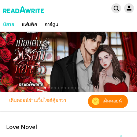
นิยาย
แฟนฟิค
การ์ตูน
เติมคอยน์ผ่านเว็บไซต์คุ้มกว่า
เติมคอยน์
Love Novel