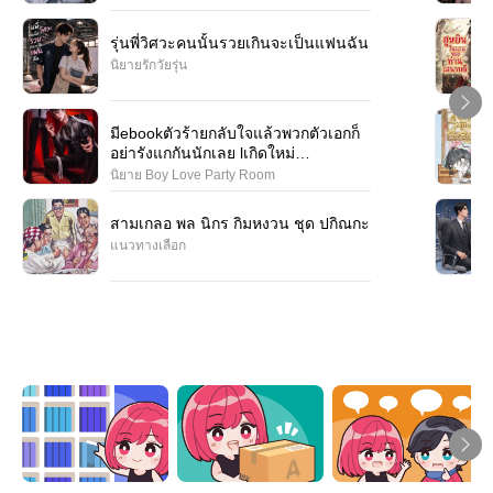
รุ่นพี่วิศวะคนนั้นรวยเกินจะเป็นแฟนฉัน
นิยายรักวัยรุ่น
มีebookตัวร้ายกลับใจแล้วพวกตัวเอกก็
อย่ารังแกกันนักเลย lเกิดใหม่
Omegaverse
นิยาย Boy Love Party Room
สามเกลอ พล นิกร กิมหงวน ชุด ปกิณกะ
แนวทางเลือก