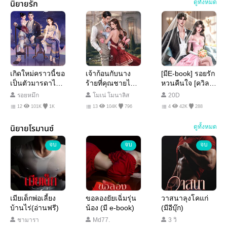
นิยายรัก
ดูทั้งหมด
เกิดใหม่คราวนี้ขอ
เจ้าก้อนกับนาง
[มีE-book] รอยรัก
เป็นตัวมารดาไร้
ร้ายที่คุณชายไม่
หวนคืนใจ [ควิลล์
ใจ l อ่านฟรี
ต้องการ [มี E-
x หนิงหนิง]
รอยหมึก
โมเน่ โมนาลิส
20D
BOOK]
12
101K
1K
13
104K
796
4
42K
288
นิยายโรมานซ์
ดูทั้งหมด
จบ
จบ
จบ
เมียเด็กพ่อเลี้ยง
ขอลองยัยเฉิ่มรุ่น
วาสนาลุงโคแก่
บ้านไร่(อ่านฟรี)
น้อง (มี e-book)
(มีอีบุ๊ก)
ชามารา
Md77.
3 วิ