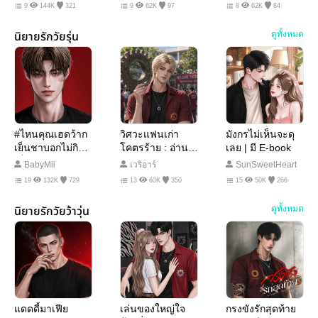
9
144K
321
9
62K
97
8
62K
84
นิยายรักวัยรุ่น
ดูทั้งหมด
#ไหนคุณเฮดว้าก
วิศวะแฟนเก่า
มังกรไม่เห็นจะดุ
เย็นชาบอกไม่กิน
โคตรร้าย : อ่าน
เลย | มี E-book
เด็ก!
ฟรี
BabyMii
เวริอาร์
SunSweetHeart
19
132K
729
13
60K
350
15
50K
266
นิยายรักวัยว้าวุ่น
ดูทั้งหมด
แดดดี้มาเฟีย
เล่นของใหญ่ใจ
กรงขังรักสุดท้าย