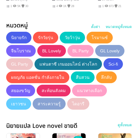
1
5K
30
4
1K
28
1
873
21
หมวดหมู่
ตั้งค่า
หมวดหมู่ทั้งหมด
นิยายรัก
รักวัยรุ่น
วัยว้าวุ่น
โรมานซ์
จีนโบราณ
BL Lovely
BL Party
GL Lovely
GL Party
แฟนตาซี เกมออนไลน์ ต่างโลก
Sci-fi
ผจญภัย แอคชั่น กำลังภายใน
สืบสวน
ลึกลับ
สยองขวัญ
สะท้อนสังคม
แนวทางเลือก
เยาวชน
สาระความรู้
ไดอารี
นิยายแปล Love novel ขายดี
ดูทั้งหมด