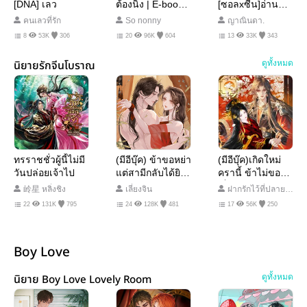
[DNA] เลว
ต้องนิ่ง | E-book
[ซอลxซีน]อ่านฟรี
มา 16.00 น.
จนจบ
คนเลวที่รัก
So nonny
ญาณินดา.
8
53K
306
20
96K
604
13
33K
343
นิยายรักจีนโบราณ
ดูทั้งหมด
ทรราชชั่วผู้นี้ไม่มี
(มีอีบุ๊ค) ข้าขอหย่า
(มีอีบุ๊ค)เกิดใหม่
วันปล่อยเจ้าไป
แต่สามีกลับได้ยิน
ครานี้ ข้าไม่ขอ
เสียงในใจ (อ่าน
เป็นฮูหยินผู้แสนดี
岭星 หลิ่งชิง
เลี่ยงจิน
ฝากรักไว้ที่ปลาย
ฟรีจนจบ)
อีกต่อไป
ฟ้า
22
131K
795
24
128K
481
17
56K
250
Boy Love
นิยาย Boy Love Lovely Room
ดูทั้งหมด