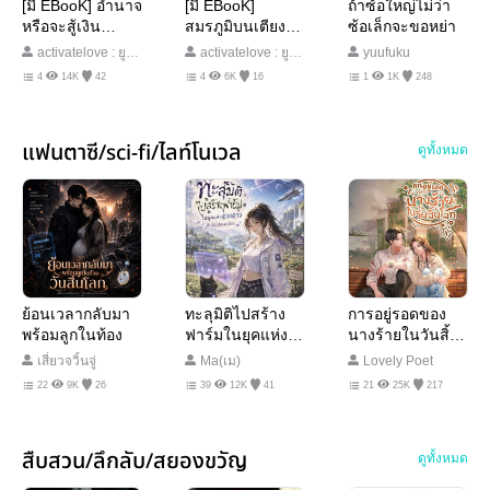
[มี EBooK] อำนาจ
[มี EBooK]
ถ้าซ้อใหญ่ไม่ว่า
หรือจะสู้เงิน
สมรภูมิบนเตียง
ซ้อเล็กจะขอหย่า
ตรา…ยอมพลีกา
นอนของแม่ทัพไร้
activatelove : ยูริ
activatelove : ยูริ
yuufuku
ยาให้แม่ค้าเถื่อน
พ่าย
ล้วน ๆ
ล้วน ๆ
4
14K
42
4
6K
16
1
1K
248
แฟนตาซี/sci-fi/ไลท์โนเวล
ดูทั้งหมด
ย้อนเวลากลับมา
ทะลุมิติไปสร้าง
การอยู่รอดของ
พร้อมลูกในท้อง
ฟาร์มในยุคแห่ง
นางร้ายในวันสิ้น
อวกาศกับระบบ
โลก
เสี่ยวจวิ้นจู่
Ma(เม)
Lovely Poet
แมวน้อย
22
9K
26
39
12K
41
21
25K
217
สืบสวน/ลึกลับ/สยองขวัญ
ดูทั้งหมด