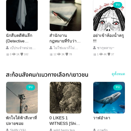
จบ
นักสืบคดีพันลึก
สำนักงาน
อย่าเข้าห้องน้ำครู
(Detective
กฎหมายที่รับว่า
!!!
Exorcist)
ความให้คนตาย
เบ๊ประจำหน่วย
ไม่ใช่แมวก็ไม่
ชากุหลาบ~
นั่นน่ะ
พันลึก
เป็นไรหรอกนะ
0
1K
162
12
3K
78
1
4K
37
สะท้อนสังคม/แนวทางเลือก/เยาวชน
ดูทั้งหมด
จบ
จบ
พักใจใต้ฟ้าสีเทาที่
0 LIKES 1
วาฬอำลา
ปลายซอย
WITNESS [Shine
Publishing]
SHIN (YA)
wild berry tea
ภาพรัก