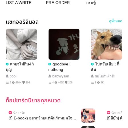
LIST A WRITE
PRE-ORDER
กระทู้
แชทออริจินอล
ดูทั้งหมด
สวยๆไม่กิน4ก็
goodbye l
ไปครับเฮีย ; กี้
บุญ
nuthong
ธัน
pooli
babyyysan
ผมไม่กินผักชี!
2
476K
198
4
462K
208
1
2K
ท็อปชาร์ตนิยายทุกหมวด
นิยายรัก
นิยาย Boy
(มี E-book) อยากร้ายแต่ดันรักหมดใจ [เ
[มีอีบุ๊ก] ศัต
ซตลูกรัก] กลัฟ x ไอริส