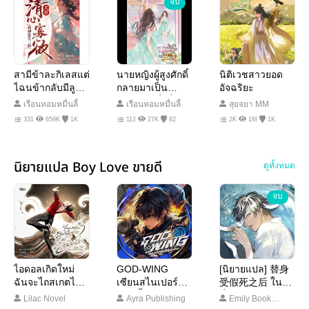
จบ
สามีข้าละกิเลสแต่
นายหญิงผู้สูงศักดิ์
นิติเวชสาวยอด
ไฉนข้ากลับมีลูก
กลายมาเป็น
อัจฉริยะ
หัวปีท้ายปีถึงสาม
คุณนายผู้มั่งคั่ง
เรือนหอมหมื่นลี้
เรือนหอมหมื่นลี้
สุยจยา MM
คน
331
659K
1K
112
27K
82
2K
1M
1K
นิยายแปล Boy Love ขายดี
ดูทั้งหมด
จบ
ไอดอลเกิดใหม่
GOD-WING
[นิยายแปล] 替身
ฉันจะไถสเกตไป
เซียนสไนเปอร์
受假死之后 ในวัน
โอลิมปิก [นิยาย
โค้ชขั้นเทพ
ที่ตัวสำรองจากไป
Lilac Novel
Ayra Publishing
Emily Book
แปล]
[นิยายแปล]