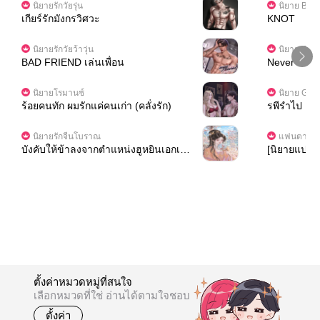
นิยายรักวัยรุ่น
นิยาย Boy
เกียร์รักมังกรวิศวะ
KNOT
นิยายรักวัยว้าวุ่น
นิยาย Girl
BAD FRIEND เล่นเพื่อน
Never Loved
วามรักหาฉั
นิยายโรมานซ์
นิยาย Girl
ร้อยคนทัก ผมรักแค่คนเก่า (คลั่งรัก)
รพีรำไป [มี
นิยายรักจีนโบราณ
แฟนตาซี เ
บังคับให้ข้าลงจากตำแหน่งฮูหยินเอกเพื่
[นิยายแปล] 
อไปแต่งกับหญิงสูงศักดิ์งั้นหรือ? ข้าจะเอ
ถ่ายหนังฟอร์
าสินเดิมคืนแล้วแต่งงานใหม่
ตั้งค่าหมวดหมู่ที่สนใจ
เลือกหมวดที่ใช่ อ่านได้ตามใจชอบ
ตั้งค่า