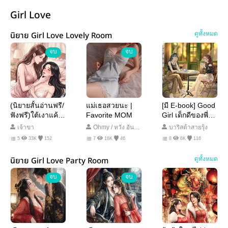
Girl Love
นิยาย Girl Love Lovely Room
ดูทั้งหมด
จบ
จบ
(นิยายสั้นอ่านฟรี/
แม่เธอสวยนะ |
[มี E-book] Good
ฟังฟรี)ใต้เงาแค้น
Favorite MOM
Girl เด็กดีของพี่
ท่านประธาน
พาย
เจ้าขา
Ohmy / หวัง อัน
บาริสต้าสายรุ้ง
เล่อ
5
33K
152
7
16K
46
8
6K
116
นิยาย Girl Love Party Room
ดูทั้งหมด
จบ
จบ