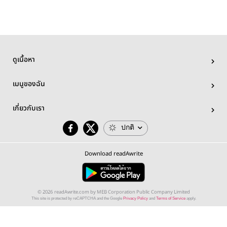
ดูเนื้อหา
เมนูของฉัน
เกี่ยวกับเรา
ปกติ
Download readAwrite
© 2026 readAwrite.com by MEB Corporation Public Company Limited
This site is protected by reCAPTCHA and the Google
Privacy Policy
and
Terms of Service
apply.