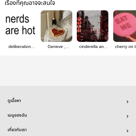
เรื่องที่คุณอาจจะสนใจ
deliberation,
Geneve ,
cinderella and
cherry on t
jaeyong
jaeyong
the godfather -
jaeyong ft.
jaeyong
ดูเนื้อหา
เมนูของฉัน
เกี่ยวกับเรา