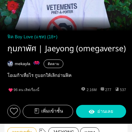
ฟิค Boy Love (แชท) (18+)
กุมภาพัศ | Jaeyong (omegaverse)
mekayla
ติดตาม
โอเมก้าเหี้ยไร กูบอกให้เลิกอ่านฟิค
96
คน เลิฟเรื่องนี้
2.16M
277
537
เพิ่มเข้าชั้น
อ่านเลย