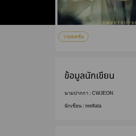
วายสเตชั่น
ข้อมูลนักเขียน
นามปากกา :
CWJEON
นักเขียน :
nreflala