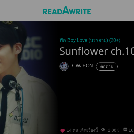
ฟิค Boy Love (บรรยาย) (20+)
Sunflower ch.10
CWJEON
ติดตาม
14
คน เลิฟเรื่องนี้
2.88K
16