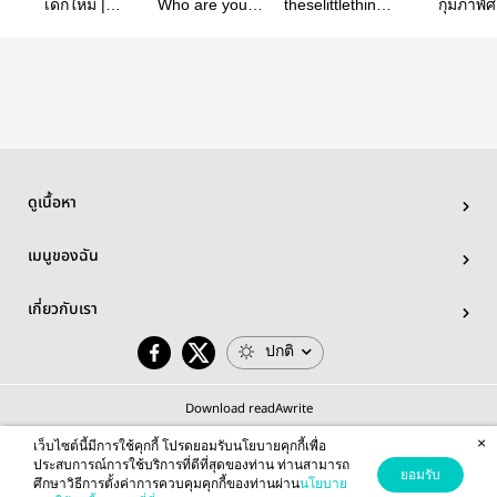
เด็กใหม่ |
Who are you |
theselittlethings
กุมภาพัศ
Minnohae
Jaeyong *กำลัง
| Jaeyong-
Jaeyon
ทยอยแก้คำผิด*
Taejae
(omegaver
ดูเนื้อหา
เมนูของฉัน
เกี่ยวกับเรา
ปกติ
Download readAwrite
×
เว็บไซต์นี้มีการใช้คุกกี้ โปรดยอมรับนโยบายคุกกี้เพื่อ
ประสบการณ์การใช้บริการที่ดีที่สุดของท่าน ท่านสามารถ
ยอมรับ
ศึกษาวิธีการตั้งค่าการควบคุมคุกกี้ของท่านผ่าน
นโยบาย
© 2026 readAwrite.com by MEB Corporation Public Company Limited