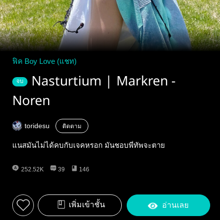
ฟิค Boy Love (แชท)
Nasturtium | Markren -
จบ
Noren
toridesu
ติดตาม
แนสมันไม่ได้คบกับเจคหรอก มันชอบพี่ทัพจะตาย
252.52K
39
146
เพิ่มเข้าชั้น
อ่านเลย