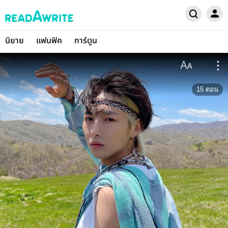
นิยาย
แฟนฟิค
การ์ตูน
15
ตอน