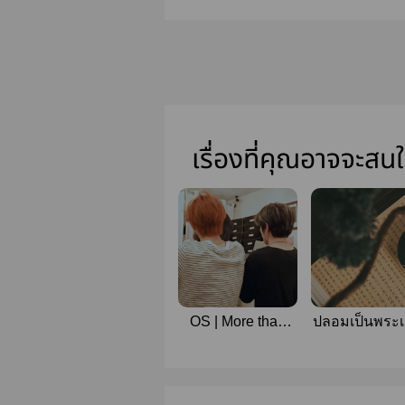
เรื่องที่คุณอาจจะสน
OS | More than
ปลอมเป็นพระเ
friend(?) #yutae
TAEJAE