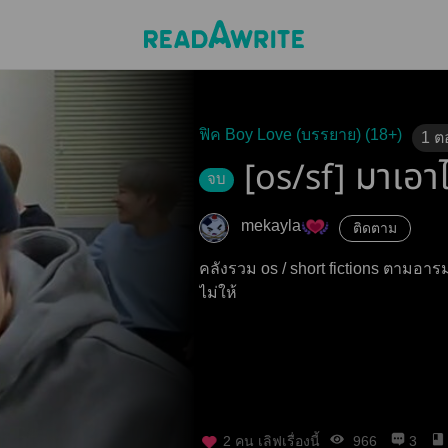
ฟิค Boy Love (บรรยาย) (18+)
1
ต
[os/sf] มาเอา
จบ
mekayla
ติดตาม
คลังรวม os / short fictions ตามอา
ไม่ให้
2
คน เลิฟเรื่องนี้
966
3