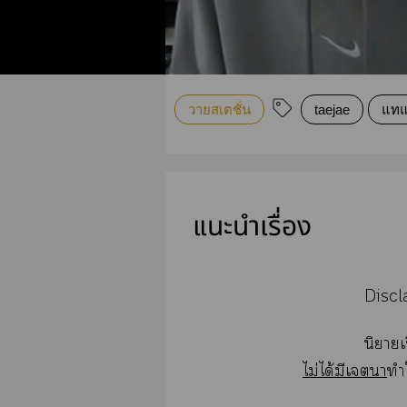
วายสเตชั่น
taejae
แท
แนะนำเรื่อง
Discl
นิยายเร
ไม่ได้มีเา
ทำ