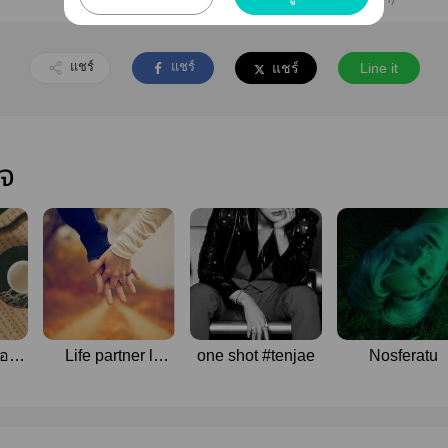
แชร์
แชร์
แชร์
Line it
ใจ
อก |
Life partner l
one shot #tenjae
Nosferatu
DoJae