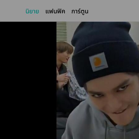
นิยาย
แฟนฟิค
การ์ตูน