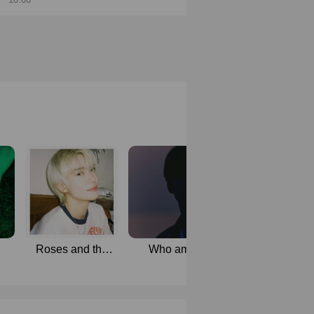
Roses and the
Who am I |
คุณธีร์ | Jaeyo
wind | Jaeyong
Jaeyong