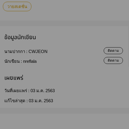
วายสเตชั่น
ข้อมูลนักเขียน
ติดตาม
นามปากกา :
CWJEON
ติดตาม
นักเขียน :
nreflala
เผยแพร่
วันที่เผยแพร่ :
03 ม.ค. 2563
แก้ไขล่าสุด :
03 ม.ค. 2563