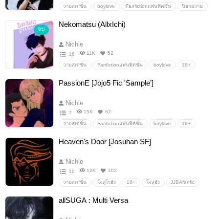
ดองค้างข้ามปี และฟิคใหม่ๆ ที่งอกออกมาไม่หยุด/
วายสเตชั่น
boylove
Fanfictionแฟนฟิคชั่น
นิยายวาย
agustd
Suga
Yoongi
allsuga
allyoongi
Nekomatsu (AllxIchi)
Txx "nichie"
จบ
sope
taegi
kookga
Minga
BTS
Namgi
jinga
hopega
vga
Allgi
Allga
Ficlog "nichie"​​​​​​
Nichie
11K
52
16
วายสเตชั่น
Fanfictionแฟนฟิคชั่น
boylove
18+
Ichimatsu
allxichi
Osomatsu
Karamatsu
PassionE [Jojo5 Fic 'Sample']
choromatsu
jushimatsu
Todomatsu
neko
osomatsusan
AllIchi
KaraIchi
Nichie
15K
62
7
วายสเตชั่น
Fanfictionแฟนฟิคชั่น
boylove
18+
fugo
narancia
Abbacchio
Bucciarati
Y
Heaven's Door [Josuhan SF]
passione
dio
jojo
goldenwind
jojo5
Giorno
Mista
bruno
misgio
abbabru
Nichie
ฟิคโจโจ้
12K
102
10
วายสเตชั่น
โจสุโรฮัง
18+
โจสุฮัง
JJBAfanfic
JJBAYaoi
Josuhan
allSUGA : Multi Versa