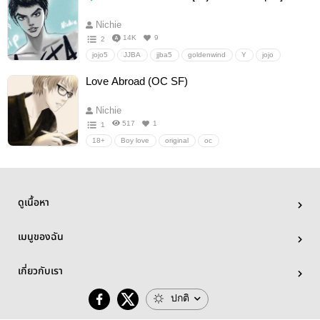
Eli clark
tentacle
Nichie
14K
9
2
jojo5
JJBA
jjba5
goldenwind
Y
jojo
Fanfiction แฟนฟิคชั่น
นิยายวาย
Boy love
อื่นๆ
Love Abroad (OC SF)
วายสเตชั่น
Nichie
517
1
1
18+
Boy love
original
oc
ดูเนื้อหา
เมนูของฉัน
เกี่ยวกับเรา
ปกติ