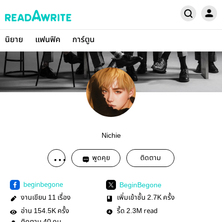
นิยาย
แฟนฟิค
การ์ตูน
Nichie
พูดคุย
ติดตาม
beginbegone
BeginBegone
งานเขียน
เรื่อง
เพิ่มเข้าชั้น
ครั้ง
11
2.7K
อ่าน
ครั้ง
รี้ด
read
154.5K
2.3M
40