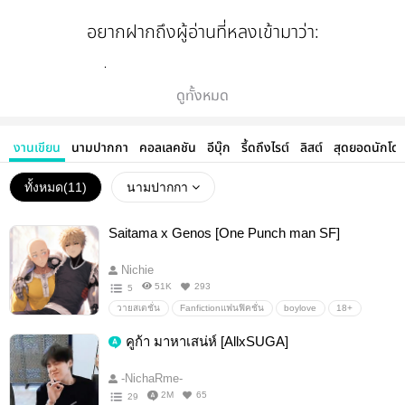
อยากฝากถึงผู้อ่านที่หลงเข้ามาว่า:
เราเป็นคนที่ชอบผุดไอเดีย,ไฟติด+ดับง่ายมาก แล้วมี
ดูทั้งหมด
งานอดิเรกหลายอย่าง มักจะไฟหมดกับการเขียน
บ่อยๆ เพราะเป็นคนแต่งฟิคค่อนข้างใช้เวลานาน ;v;
งานเขียน
นามปากกา
คอลเลคชัน
อีบุ๊ก
รี้ดถึงไรต์
ลิสต์
สุดยอดนักโด
แต่ที่ยังไม่หยุดแต่งเพราะชอบเวลาได้อ่านงานเขียน
ของตัวเอง ได้ท่องโลกในจินตนาการที่ตัวเองมโนขึ้น
ทั้งหมด(
11
)
นามปากกา
มา (ฮา)
Saitama x Genos [One Punch man SF]
ยังไงก็ยินดีรับคำติชมของทุกคนที่หลงเข้ามา และจะ
Nichie
นำมาปรับปรุงนะคะ ฝากตัวด้วยค่า
51K
293
5
วายสเตชั่น
Fanfictionแฟนฟิคชั่น
boylove
18+
ฮีโร่
ไซบอร์ก
วาย
แฟนฟิค
onepunchman
คูก้า มาหาเสน่ห์ [AllxSUGA]
saitama
genos
ไซตามะ
เจนอส
จีนอส
Saigenos
saitamaxgenos
saitamagenos
/กำลังจะทยอยอัพผลงานเก่า พยายามสะสางฟิคที่
-NichaRme-
2M
65
29