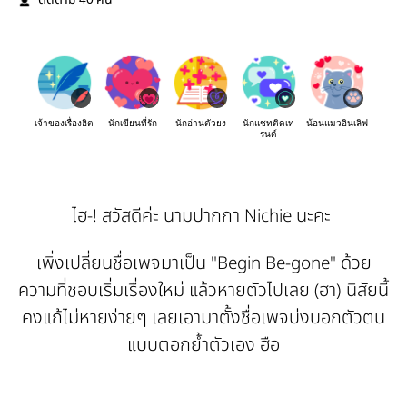
ติดตาม
คน
เจ้าของเรื่องฮิต
นักเขียนที่รัก
นักอ่านตัวยง
นักแชทติดเท
น้อนแมวอินเลิฟ
รนด์
ไฮ-! สวัสดีค่ะ นามปากกา Nichie นะคะ
เพิ่งเปลี่ยนชื่อเพจมาเป็น "Begin Be-gone" ด้วย
ความที่ชอบเริ่มเรื่องใหม่ แล้วหายตัวไปเลย (ฮา) นิสัยนี้
คงแก้ไม่หายง่ายๆ เลยเอามาตั้งชื่อเพจบ่งบอกตัวตน
แบบตอกย้ำตัวเอง ฮือ