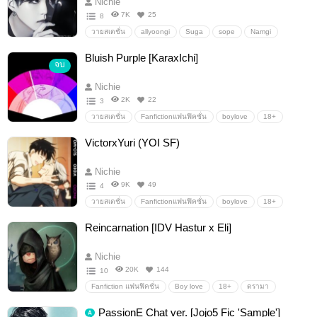
Nichie
7K
25
8
วายสเตชั่น
allyoongi
Suga
sope
Namgi
allsuga
hopega
Yoongi
Allga
Allgi
ออลก้า
Bluish Purple [KaraxIchi]
จบ
ลัทธิยุนกิเคะ
jinga
kookga
taegi
BTS
18+
Nichie
2K
22
3
วายสเตชั่น
Fanfictionแฟนฟิคชั่น
boylove
18+
Karamatsu
Ichimatsu
KaraIchi
คาราอิจิ
VictorxYuri (YOI SF)
osomatsusan
karaxichi
AllIchi
Nichie
9K
49
4
วายสเตชั่น
Fanfictionแฟนฟิคชั่น
boylove
18+
vikturi
Victoryuri
YuriOnIce
YOI
victor
Yuri
Reincarnation [IDV Hastur x Eli]
Victuri
Nichie
20K
144
10
Fanfiction แฟนฟิคชั่น
Boy love
18+
ดรามา
IdentityV
IdV
Hasteli
หมึกชาดำ
Hastur
Eli
PassionE Chat ver. [Jojo5 Fic 'Sample']