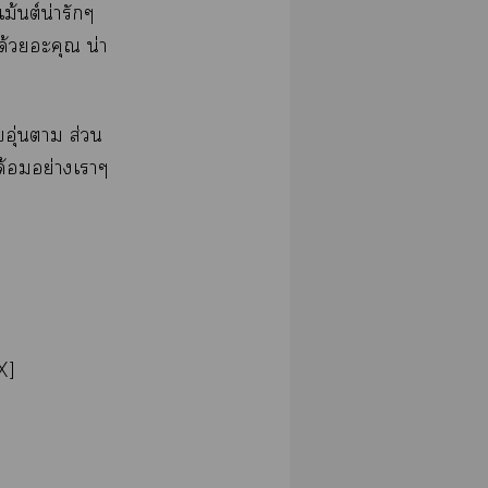
ม้นต์น่ารักๆ
้วยอะคุณ น่า
อุ่นา ส่วน
ด้อมอย่างเาๆ
น
X]