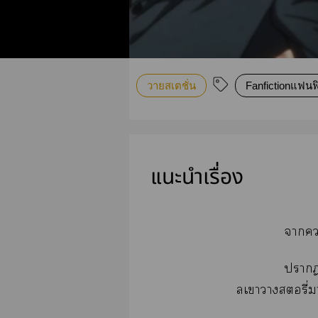
วายสเตชั่น
Fanfictionแฟนฟิ
แนะนำเรื่อง
าา
า
ลเาาอรี่