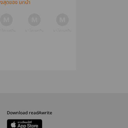
ูงสุดของ บทนำ
าโดเนทกัน
มาโดเนทกัน
มาโดเนทกัน
Download readAwrite