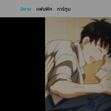
นิยาย
แฟนฟิค
การ์ตูน