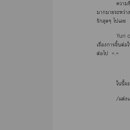
าชื
าาระหว่าง
รักสุดๆ ไเ
Yuri o
เรื่องาจิ้นต
ต่อไ =..=
ในี้
/แต่งเ