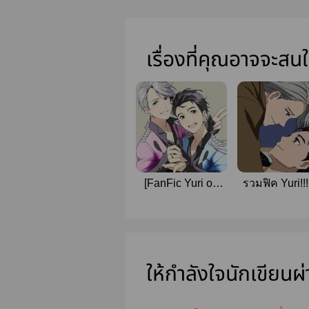
เรื่องที่คุณอาจจะสน
[FanFic Yuri on
รวมฟิค Yuri!!!
ice!! One short-
ICE
Drabble-
Challenge-
Weekly] บ้านรัก
คลังน้ำแข็งใส by
ให้กำลังใจนักเขียนผ
joey