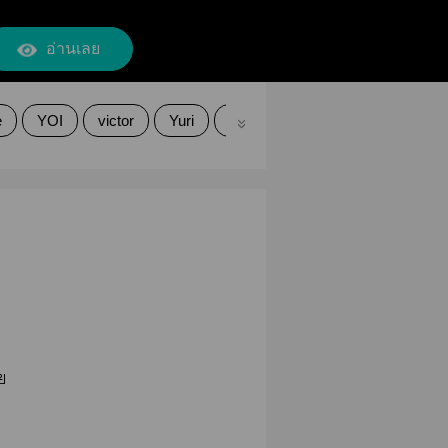
อ่านเลย
e
YOI
victor
Yuri
Victuri
ย