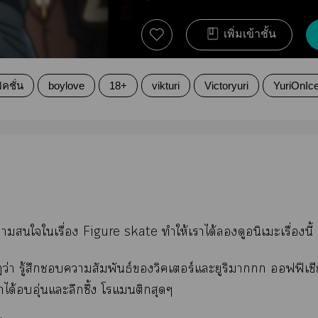
เพิ่มเข้าชั้น
คชั่น
boylove
18+
vikturi
Victoryuri
YuriOnIc
ใใเรื่อง Figure skate ทำให้เาได้ดูอนิเะเรื่องนี้
ว่า รู้สึกาสัมพันธ์วิคเอร์แะยูริมาก ฟฟิเชี
าได้อุ่นแะลึกซึ้ง โแติกสุดๆ