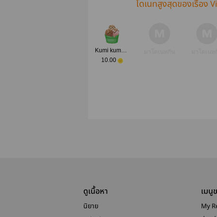
โดเนทสูงสุดของเรื่อง V
Kumi​ kumu​ yy
มาโดเนทกัน
มาโดเนทก
10.00
ดูเนื้อหา
เมนู
นิยาย
My R