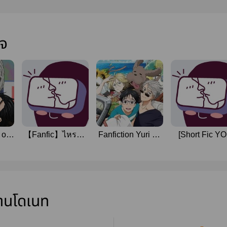
ใจ
 on
【Fanfic】ไหรวม
Fanfiction Yuri on
[Short Fic YOI
ฟิค Yuri on ICE!
Ice - All in the Ice
Victuuri]AN E
VictorxYuuri
Castle
FOR AN EY
่านโดเนท