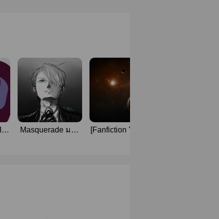
:
Masquerade มาส
[Fanfiction Yuri on
[Yuri on ICE !!!
YE
เคอร์เรต
Ice] - Stardust
Drabble-Onesho
E
ShortFanfiction 
PinkLuna