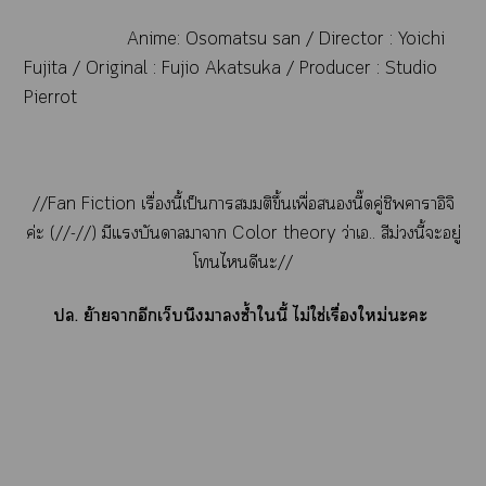
Anime: Osomatsu san /
Director : Yoichi
Fujita /
Original : Fujio Akatsuka
/
Producer : Studio
Pierrot
//Fan Fiction เรื่องนี้เป็นาสมมติขึ้นเพื่อนี๊ดคู่ชิพาาอิจิ
ค่ะ (//-//) มีแบันดาลาา Color theory ว่าเ.. สีม่วงนี้ะอยู่
โไดีะ//
ปล. ย้ายาอีกเว็บนึาซ้ำในี้ ไม่ใช่่เรื่องใหม่ะะ