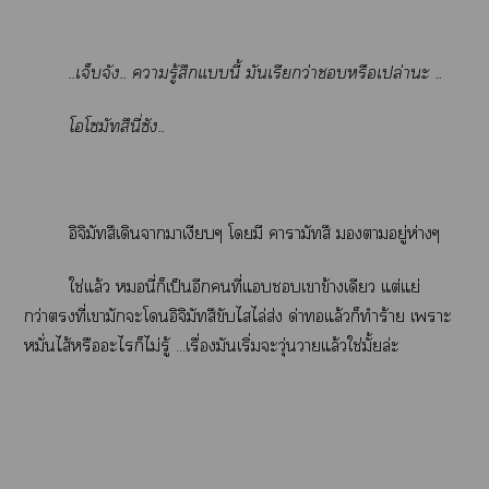
..เจ็บจัง.. ารู้สึกแนี้ มันเรียกว่าหรือเปล่าะ ..
โโซมัทสึนี่ซัง..
อิจิมัทสึเดินาาเงียบๆ โมี ารามัทสึ าอยู่ห่างๆ
ใช่แล้ว หมอนี่ก็เป็นอีกคนที่แเาข้างเดียว แต่แย่
กว่าที่เามักะโอิจิมัทสึขับไไล่ส่ง ด่าทอแล้วก็ทำร้าย เาะ
หมั่นไส้หรือะไก็ไม่รู้ ...เรื่องมันเริ่มะวุ่นวายแล้วใช่มั้ยล่ะ