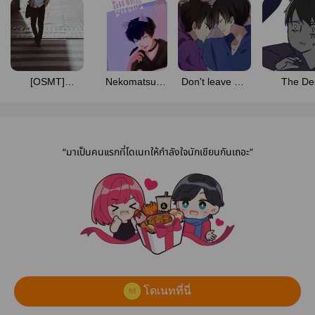
[OSMT]
Nekomatsu
Don't leave me
The De
FanFiction
(AllxIchi)
[fic: osomatsu-
Ichimat
san]
“มาเป็นคนแรกที่โดเนทให้กำลังใจนักเขียนกันเถอะ”
โดเนทที่นี่