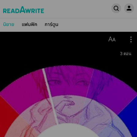
นิยาย
แฟนฟิค
การ์ตูน
3
ตอน