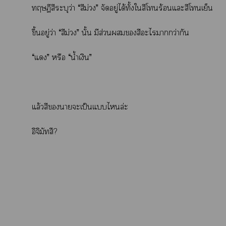
ทฤษฎีสีระบุว่า
“สีม่วง” จัดอยู่ได้ทั้งใสีโทนร้อนแะสีโทนเย็น
ขึ้นอยู่ว่า
“สีม่วง” นั้น มีส่วนสีะไากว่ากัน
“แ” หรือ “น้ำเงิน”
แล้วสีาะเป็นแไล่ะ
อิจิมัทสึ?