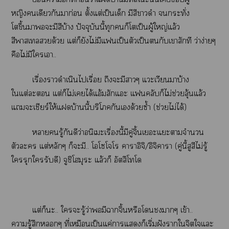
หญิงเดียวกันมาก่อน ตั้งแต่เป็นเด็ก มีสีาดำ กระทั่ง
โขึ้นาะมีสีบ้าง ปัจจุบันนี้ทุกก็โเป็นผู้ใหญ่แล้ว
สีาเลด้วย แต่ก็ยังไม่มีแเป็นตัวเป็นกับเาสักที ว่าง่ายๆ
คือไม่มีใเา..
เรื่องาดำเนินไเรื่อย ถึงะมีาๆ แวะเวียนมาบ้าง
ใแต่ะ แต่ก็ไม่เได้แอ้มสักแอะ แคลับก็ไม่ช่วยลุ้นแล้ว
แะเชียร์ให้แบ้านนี้บริโภคกันเด้วยซ้ำ (ช่วยไม่ได้)
ารู้กันดีว่าอนิเะเรื่องนี้มีคู่จิ้นเะแะาจำนวน
ตัวะ แต่หลักๆ ก็ะมี.. โโโจโ าาอิจิ/อิจิาา (คู่นี้สูสีไม่รู้
ใรุกใรับดี) จูชิโมุะ แล้วก็ อัตสึโโ
แต่ก็ะ.. ใะรู้ว่ามีาจิ้นหรือโาๆ เข้า..
ารู้สึกๆ ที่เหมือนเป็นแค่าแก็เริ่มฝังาใจิตใแะ