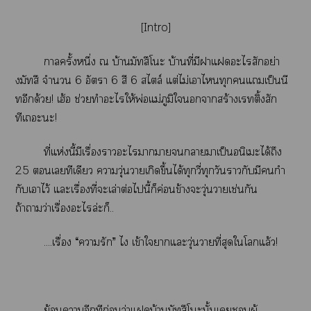
[Intro]
าครั้งหนึ่ง ณ บ้านมัทสึโะ บ้านที่มีาแะไสักอย่า
งมัทสึ จำนวน
6 อัตรา 6 สี 6 สไตล์ แต่ไม่เาไทุกแเป็นนี
ทอีกด้วย! เฮ้อ ช่วยทำะไให้พ่อแม่ภูมิใาสร้างเติ้งสัก
ทีเะะ!
ที่แห่งนี้มีเรื่องาะไาาาาเป็นอนิเะได้ถึง
25 เทีเดียว าวุ่นวายเกิดขึ้นได้ทุกวี่ทุกวันากับมีกำ
กับเาไว้ แะเรื่องที่ะเล่าต่อไนี้ก็ค่อนข้างะวุ่นวายเช่นกัน
ถ้าาว่าเรื่องะไล่ะก็..
....เรื่อง
“ารัก” ไ เข้าใาแะวุ่นวายที่สุดใโแล้ว!
ย้อนาอีกทีก่อนว่าแบ้านมัทสึโะนั้นเผู้