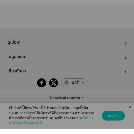
ดูเนื้อหา
เมนูของฉัน
เกี่ยวกับเรา
ปกติ
Download readAwrite
×
เว็บไซต์นี้มีการใช้คุกกี้ โปรดยอมรับนโยบายคุกกี้เพื่อ
ประสบการณ์การใช้บริการที่ดีที่สุดของท่าน ท่านสามารถ
ยอมรับ
ศึกษาวิธีการตั้งค่าการควบคุมคุกกี้ของท่านผ่าน
นโยบาย
© 2026 readAwrite.com by MEB Corporation Public Company Limited
การใช้คุกกี้ของเราที่นี่
This site is protected by reCAPTCHA and the Google
Privacy Policy
and
Terms of Service
apply.