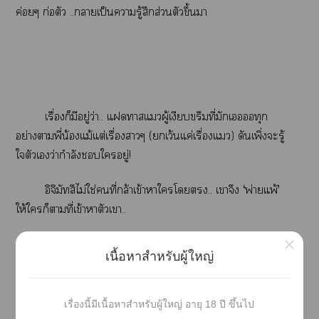
ค่อยๆ ก่อตัว ..าเป็นารู้สึกส่วนตัวขึ้นา
เรื่องก็มีอยู่ว่า.. แาแผู้เงียบขรึมที่มักเทุก
อย่างาพี่น้องแม้แต่เรื่องาๆ (เว้นแค่เรื่องแ) ดันเพิ่งะรู้
ใตัวเว่ากำลังใอยู่
!
อิจิมัทสึไม่ใช่คนที่กล้าเข้าาใโ.. เาจึง
‘พ่ายแพ้’
ให้ใก็ตามที่เข้าาตัวเา..
×
แะพี่าโตก็คือๆ นั้น
เนื้อหาสำหรับผู้ใหญ่
ปัญหาคือ.. อิจิมัทสึรู้สึกตัวช้าเกินไ ..กว่าะรู้ว่าตัวเนี่
ซังอารมณ์ดีอย่างโโซมัทสึ ก็เป็นที่เห็นเากำลังะาพี่า โจ
เรื่องนี้มีเนื้อหาสำหรับผู้ใหญ่ อายุ 18 ปี ขึ้นไป
โรมัทสึต่อหน้าต่อตานั่นแะ
!