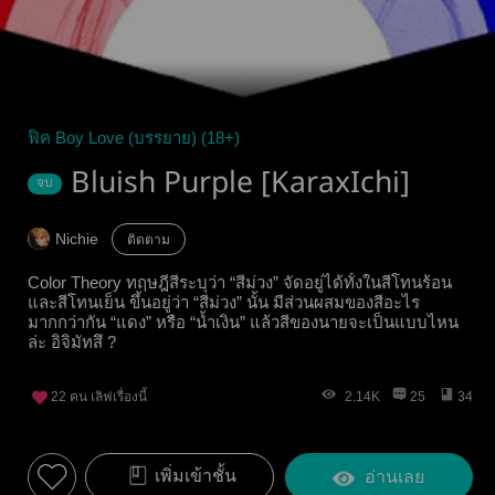
ฟิค Boy Love (บรรยาย) (18+)
Bluish Purple [KaraxIchi]
จบ
Nichie
ติดตาม
Color Theory ทฤษฎีสีระบุว่า “สีม่วง” จัดอยู่ได้ทั้งในสีโทนร้อน
และสีโทนเย็น ขึ้นอยู่ว่า “สีม่วง” นั้น มีส่วนผสมของสีอะไร
มากกว่ากัน “แดง” หรือ “น้ำเงิน” แล้วสีของนายจะเป็นแบบไหน
ล่ะ อิจิมัทสึ ?
22
คน เลิฟเรื่องนี้
2.14K
25
34
เพิ่มเข้าชั้น
อ่านเลย