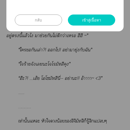
กลับ
เข้าสู่เนื้อหา
“..น่านะ แฟปปี้มัทสึ ะแช่วยตัวเอยู่อีกทำไมล่ะ นี่ซังก็
อยู่นี้แล้วไ าช่วยกันไม่ดีกว่าเ ฮึฮึ
~
”
“ใขอกันเล่า?! ไ! อย่ามายุ่งกับฉัน”
“ใร้ายจังเะโจโรมัทสึคุง”
“อ๊ะ?! ....เฮ้ย โโซมัทสึนี่-- อย่าะ!! อ้าาาา
~
<3”
.......
…………
เท่านั้นแะ หัวใน้อยอิจิมัทสึก็รู้สึกแๆ