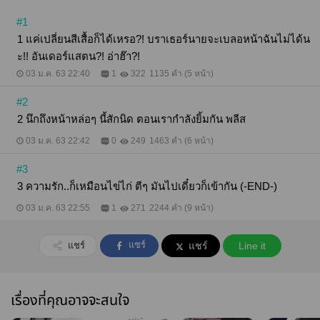
#1
1 แค่เปลี่ยนสีเสื้อก็ได้เหรอ?! บราเธอร์นายจะเบลอหน้าฉันไม่ได้น
ะ!! อันเดอร์แสตน?! อ่าฮ๊า?!
03 ม.ค. 63 22:40
1
322
1135 คำ (5 หน้า)
#2
2 นึกถึงหน้าหล่อๆ นี้สักนิด ตอนเรากำลังยิ้มกัน พลีส
03 ม.ค. 63 22:42
0
249
1463 คำ (6 หน้า)
#3
3 ความรัก..ก็เหมือนไข่ไก่ ตีๆ มันไปเดี๋ยวก็เข้ากัน (-END-)
03 ม.ค. 63 22:55
1
271
2244 คำ (9 หน้า)
แชร์
แชร์
แชร์
Line it
เรื่องที่คุณอาจจะสนใจ