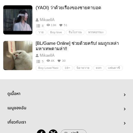
ผี/วิญญาณ
เรื่องสั้น
(YAOI) ว่าด้วยเรื่องของชายตาบอด
MikaellA
13K
51
8
วาย
Boy love
จีนโบราณ
พรรคธรรมะ
พรรคอธรรม
ชายตาบอด
ท่านประมุข
18+
SM
[BL/Game Online] ช่วยด้วยครับ! ผมถูกเหล่า
มหาเทพตามล่า!!
MikaellA
4K
30
5
Boy Love/Yaoi
18+
นิยายวาย
ตลก
แฟนตาซี
GameOnline
ดูเนื้อหา
เมนูของฉัน
เกี่ยวกับเรา