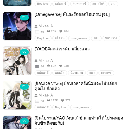
Boy love
แฟนตาซี
#แฟนตาซี
#แวมไพร์
เกม
ระบบเกม
ทะลุมิติ
[Omegaverse] พันธะรักดอกไฮเดรน [จบ]
จบ
MikaellA
70K
284
56
Boy love
แอ็คชั่น
omegaverse
18+
นิยายวาย
Mpreg
มาเฟีย
Boylove/Yaoi/ชายรักชาย
SM
(YAOI)#ตกสวรรค์มาเลี้ยงแมว
จบ
MikaellA
60K
238
46
แฟนตาซี
เทพเจ้า
นิยายวาย
แมว
boylove
[ย้อนเวลา/Yaoi] ย้อนเวลาครั้งนี้ผมจะไม่ปล่อย
จบ
คุณไปอีกแล้ว
MikaellA
195K
579
63
แฟนตาซี
Boy love
omegaverse
Boylove/Yaoi/ชายรักชาย
Boylove/Yaoi
นิยายวาย
(จีนโบราณ/YAOI/จบแล้ว) นายท่านได้โปรดหยุด
จบ
18+
ดราม่า
Mpreg
SM
ดราม่า/Drama
จับข้าเถิดขอรับ!
เกิดใหม่/ย้อนเวลา