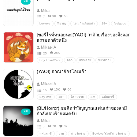
จบ
Mika
9K
58
7
boylove
นิยายy
โอเมก้าxโอเมก้า
18+
feelgood
#นิยายวาย#feelgood#boylove#yaoi
แนะนำนิยายวาย
[ขอรีไรท์หน่อยนะ](YAOI) ว่าด้วยเรื่องของจิ้งจอก
นิยายวายฟีลกู๊ด
Yaoi18+
ธรรมดาตัวหนึ่ง
MikaellA
25K
25
Boy Love/Yaoi
ตลก
แฟนตาซี
นิยายวาย
(YAOI) อาณาจักรโอเมก้า
MikaellA
15K
66
15
Boy love
18+
นิยายวาย
SM
แฟนตาซี
Mpreg
omegaverse
ฮาเร็ม
(BL/Horror) ผมคิดว่าวิญญาณแฟนเก่าของสามี
จบ
กำลังปองร้ายผมครับ
Mika
7K
39
7
แฟนตาซี
วาย
ชายรักชาย
Boylove/Yaoi/ชายรักชาย