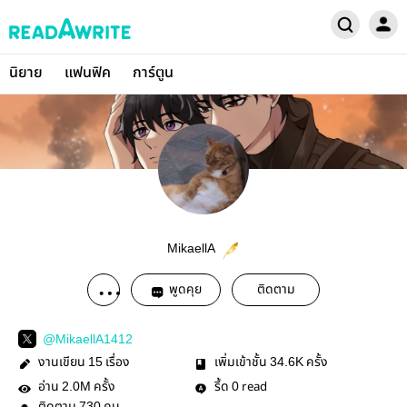
นิยาย
แฟนฟิค
การ์ตูน
MikaellA
พูดคุย
ติดตาม
@MikaellA1412
งานเขียน
เรื่อง
เพิ่มเข้าชั้น
ครั้ง
15
34.6K
อ่าน
ครั้ง
รี้ด
read
2.0M
0
730