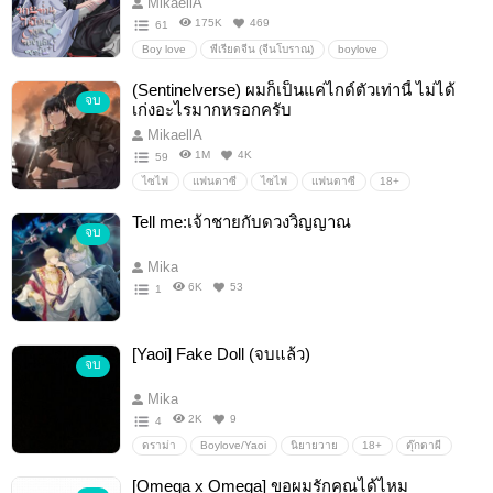
MikaellA
175K
469
61
Boy love
พีเรียดจีน (จีนโบราณ)
boylove
พีเรียดจีน(จีนโบราณ)
18+
ตลก
นิยายจีนโบราณ
(Sentinelverse) ผมก็เป็นแค่ไกด์ตัวเท่านี้ ไม่ได้
จบ
นิยายวาย
SM
เก่งอะไรมากหรอกครับ
MikaellA
1M
4K
59
ไซไฟ
แฟนตาซี
ไซไฟ
แฟนตาซี
18+
Boylove/Yaoi
SM
ตลก
นิยายวาย
sentinelverse
Tell me:เจ้าชายกับดวงวิญญาณ
จบ
ไกด์
เซนติเนล
sci-fi
sci-fifantasy
แอ็คชั่น/action
Action-Scifi
ระบบ
ระบบ-โฮสต์
Mika
6K
53
1
[Yaoi] Fake Doll (จบแล้ว)
จบ
Mika
2K
9
4
ดราม่า
Boylove/Yaoi
นิยายวาย
18+
ตุ๊กตาผี
[Omega x Omega] ขอผมรักคุณได้ไหม