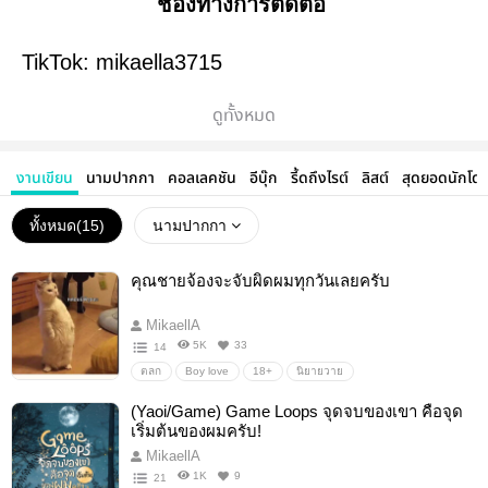
ช่องทางการติดต่อ
TikTok: mikaella3715
twitter: @MikaellA1412
ดูทั้งหมด
งานเขียน
นามปากกา
คอลเลคชัน
อีบุ๊ก
รี้ดถึงไรต์
ลิสต์
สุดยอดนักโด
ทั้งหมด(
15
)
นามปากกา
คุณชายจ้องจะจับผิดผมทุกวันเลยครับ
MikaellA
5K
33
14
ตลก
Boy love
18+
นิยายวาย
(Yaoi/Game) Game Loops จุดจบของเขา คือจุด
เริ่มต้นของผมครับ!
MikaellA
1K
9
21