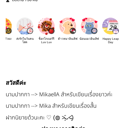
ติดตาม
คน
อ่านตัวยง
ส่งรักในวันคน
ช็อกโกเบอร์รี
ต้าวหมาอินเลิฟ
น้อนแมวอินเลิฟ
Happy Leap
โสด
Luv Luv
Day
สวัสดีค่ะ
นามปากกา --> MikaellA สำหรับเขียนเรื่องยาวค่ะ
นามปากกา --> Mika สำหรับเขียนเรื่องสั้น
ฝากนิยายด้วนะคะ
♡ (
◍
˃̵͈̑ᴗ˂̵͈̑
)