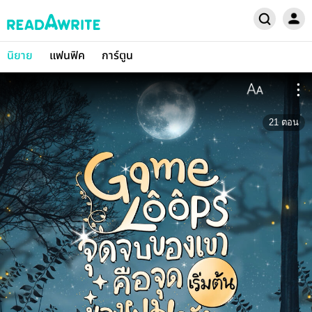
นิยาย
แฟนฟิค
การ์ตูน
21
ตอน