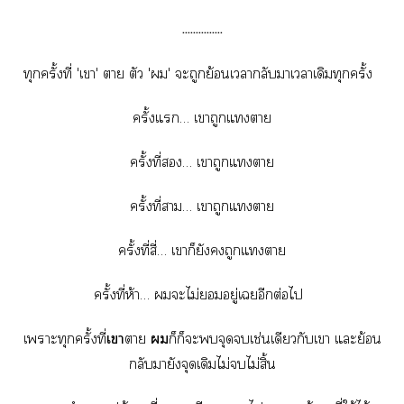
……………
ทุกครั้งที่ 'เา' า ตัว '' ะถูกย้อนเากลับาเาเดิมทุกครั้ง
ครั้งแ… เาถูกแา
ครั้งที่… เาถูกแา
ครั้งที่า… เาถูกแา
ครั้งที่สี่… เาก็ยังถูกแา
ครั้งที่ห้า… ะไม่อยู่เอีกต่อไ
เาะทุกครั้งที่
เา
า

ก็ก็ะจุดเช่นเดียวกับเา แะย้อน
กลับมายังจุดเดิมไม่ไม่สิ้น