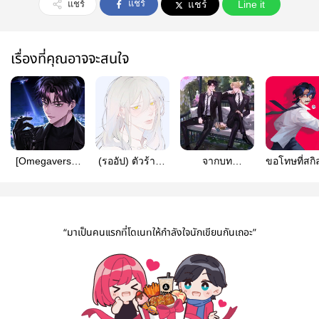
แชร์
แชร์
แชร์
Line it
เรื่องที่คุณอาจจะสนใจ
[Omegaverse]
(รออัป) ตัวร้ายผู้
จากบท
ขอโทษที่สก
พันธะรักดอกไฮ
เกิดใหม่เป็นดาบ
ตัวประกอบกลาย
ผมคือความโ
เดรน [จบ]
ของราชาบ้า
เป็นคู่แข่งอันดับ
[Dungeon,
เลือด [Mpreg]
หนึ่งของเหล่า
#เรเวนที่แป
พระเอกซะงั้น
โชคดี
“มาเป็นคนแรกที่โดเนทให้กำลังใจนักเขียนกันเถอะ”
#ตัวประกอบแย่ง
ซีน