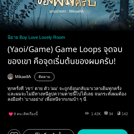
นิยาย Boy Love Lovely Room
(Yaoi/Game) Game Loops จุดจบ
ของเขา คือจุดเริ่มต้นของผมครับ!
MikaellA
ติดตาม
ทุกครั้งที่ 'เขา' ตาย ตัว 'ผม' จะถูกย้อนกลับมาเวลาเดิมทุกครั้ง
และผมจะไม่มีทางหนีลูปความตายนี้ไปได้เลย จนกระทั่งผมต้อง
ลงมือทำ 'บางอย่าง' เพื่อหนีจากเกมบ้า ๆ นี่
9
คน เลิฟเรื่องนี้
1.42K
34
142