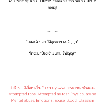
ะทำาลูปบ้า ๆ นี่ แะหนีไาเบ้า ๆ นี่ให้ได้
ดู!!
………………
“ะไม่ปล่อยให้คุณา สัญญา”
“ข้าะปกป้องเจ้าเช่นกัน ข้าสัญญา”
………………
คำเตือน : มีเนื้อาเกี่ยวกับ ารุนแรง, าาตัวะ,
Attempted rape, Attempted murder, Physical abuse,
Mental abuse, Emotional abuse, Blood, Classism