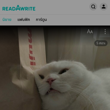
นิยาย
แฟนฟิค
การ์ตูน
5
ตอน