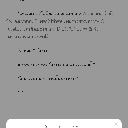
“แค่เสกิลผิดไโาเ
A า เไตัด
บัพาเ B เไทำาแาราเ C
เไาสค่าหัวาเ D แล้วก็...” บาๆๆ อีกร้อ
ยแวีรกรรมที่ทำไว้
โจวหลัน “....ไม่น่า”
เยี่ยานเอียงหัว “ไม่น่าาล่าเเรื่องแค่นี้?”
“ไม่น่าาถึงทุกวันนี้ะ าน่ะ”
"..."
×