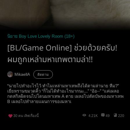
นิยาย Boy Love Lovely Room (18+)
[BL/Game Online] ช่วยด้วยครับ!
ผมถูกเหล่ามหาเทพตามล่า!!
MikaellA
ติดตาม
“นายไปทำอะไรไว้ ทำไมเหล่ามหาเทพถึงได้ตามล่านาย หืม?”
เยี่ยหรานขมวดคิ้ว “ก็ไม่ได้ทำอะไรมากนะ...” “อ้อ--” “แค่เผลอ
กดสกิลผิดจนไปโดนมหาเทพ A ตาย เผลอไปตัดบัพของมหาเทพ
B เผลอไปทำลายแผนการของมหาเ
30
คน เลิฟเรื่องนี้
4.21K
49
220