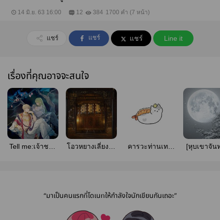
14 มิ.ย. 63 16:00
12
384
1700 คำ (7 หน้า)
แชร์
แชร์
แชร์
Line it
เรื่องที่คุณอาจจะสนใจ
Tell me:เจ้าชาย
โอวหยางเลี่ยงจิว
คารวะท่านเทพ
[หุบเขาจัน
กับดวงวิญญาณ
คือยอดเซียน
สามจอก!! [How
ศิษย์เหล่านั
ขอรับ[mpreg]
to train my wife]
บุตรข้าเ
“มาเป็นคนแรกที่โดเนทให้กำลังใจนักเขียนกันเถอะ”