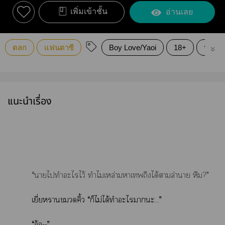
เพิ่มเข้าชั้น
อ่านเลย
ตลก
แฟนตาซี
Boy Love/Yaoi
18+
นิยาย
แนะนำเรื่อง
“าไทำะไไว้ ทำไมเหล่าาเถึงได้าล่านาย หืม?”
เยี่ยามวดคิ้ว “ก็ไม่ได้ทำะไาะ...”
“อ้อ--”