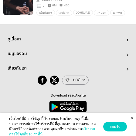
6M
400
7
เมียพ่อทจ
taejohn
JOHNJAE
แทจอน
tenwin
อื่นๆ
วายสเตชั่น
ดูเนื้อหา
เมนูของฉัน
เกี่ยวกับเรา
ปกติ
Download readAwrite
×
© 2026 readAwrite.com by MEB Corporation Public Company Limited
เว็บไซต์นี้มีการใช้คุกกี้ โปรดยอมรับนโยบายคุกกี้เพื่อ
This site is protected by reCAPTCHA and the Google
Privacy Policy
and
Terms of Service
apply.
ประสบการณ์การใช้บริการที่ดีที่สุดของท่าน ท่านสามารถ
ยอมรับ
ศึกษาวิธีการตั้งค่าการควบคุมคุกกี้ของท่านผ่าน
นโยบาย
การใช้คุกกี้ของเราที่นี่