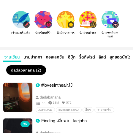
เจ้าของเรื่องฮิต
นักเขียนที่รัก
นักจัดรายการ
นักอ่านตัวยง
นักแชทติดเท
รนด์
งานเขียน
นามปากกา
คอลเลคชัน
อีบุ๊ก
รี้ดถึงไรต์
ลิสต์
สุดยอดนักโด
dadabanana (2)
#lovesintheairJJ
dadabanana
18M
572
35
JOHNJAE
lovesintheairJJ
อื่นๆ
วายสเตชั่น
Finding เมียพ่อ | taejohn
จบ
dadabanana