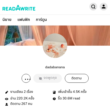
นิยาย
แฟนฟิค
การ์ตูน
dadabanana
งดพูดคุย
ติดตาม
งานเขียน
เรื่อง
เพิ่มเข้าชั้น
ครั้ง
2
4.5K
อ่าน
ครั้ง
รี้ด
read
220.2K
30.6M
ติดตาม
คน
267