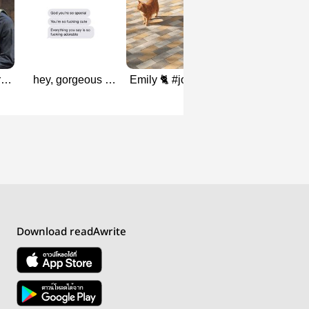
rd
hey, gorgeous l
Emily 🐈 #johnjae
Professor Suh. 
johnjae
Johnjae
Download readAwrite