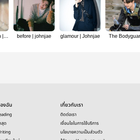
 |
before | johnjae
glamour | Johnjae
The Bodygua
#Johnjae
ของฉัน
เกี่ยวกับเรา
eading
ติดต่อเรา
าสุด
เงื่อนไขในการใช้บริการ
riting
นโยบายความเป็นส่วนตัว