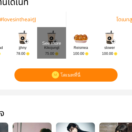
่านโดเนท
 #lovesintheairJJ
โดเนทส
See more
ad
jjhny
Kikojungt
Reismea
slower
78.00
75.00
100.00
100.00
โดเนทที่นี่
ใจ