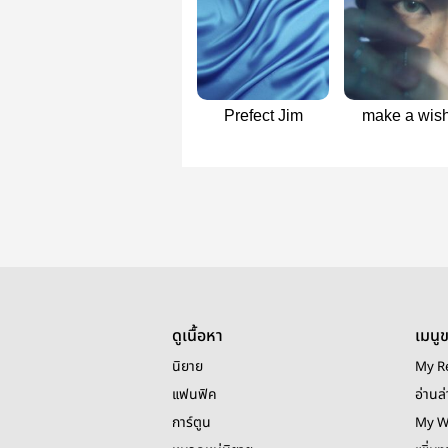
Prefect Jim
make a wish
johnjae
ดูเนื้อหา
เมนู
นิยาย
My R
แฟนฟิค
อ่านล่
การ์ตูน
My W