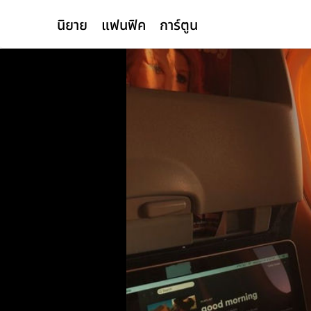
นิยาย
แฟนฟิค
การ์ตูน