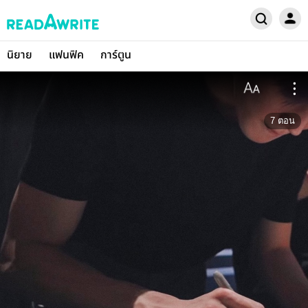
นิยาย
แฟนฟิค
การ์ตูน
7
ตอน