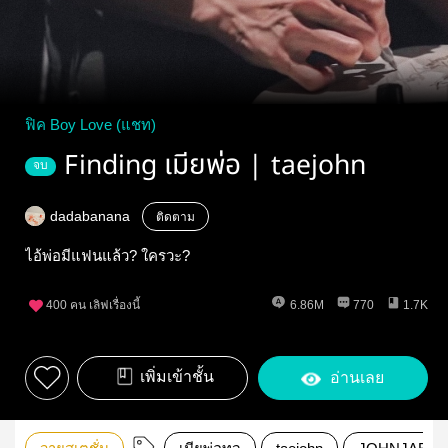
ฟิค Boy Love (แชท)
Finding เมียพ่อ | taejohn
จบ
dadabanana
ติดตาม
ไอ้พ่อมีแฟนแล้ว? ใครวะ?
400
คน เลิฟเรื่องนี้
6.86M
770
1.7K
เพิ่มเข้าชั้น
อ่านเลย