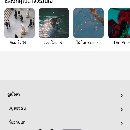
เรื่องที่คุณอาจจะสนใจ
#ดลใจวีร์ -
#ดลใจจาร์ -
ใต้ใจกระจ่าง |
The Secr
taejohn (mpreg)
dojae (mpreg)
TAEJAE​
#Taeja
ดูเนื้อหา
เมนูของฉัน
เกี่ยวกับเรา