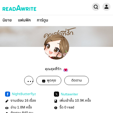
นิยาย
แฟนฟิค
การ์ตูน
คุณสุดที่รัก
พูดคุย
ติดตาม
NightButterflyz
Nuttawriter
งานเขียน
เรื่อง
เพิ่มเข้าชั้น
ครั้ง
16
10.9K
อ่าน
ครั้ง
รี้ด
read
1.8M
0
840