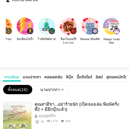
ติดตาม
คน
อ่านตัวยง
นักเขียนใจป้ำ
ไวท์คริสต์มาส
ช็อกโกเบอร์รี
น้อนแมวอินเลิฟ
Happy Leap
Luv Luv
Day
งานเขียน
นามปากกา
คอลเลคชัน
อีบุ๊ก
รี้ดถึงไรต์
ลิสต์
สุดยอดนักโด
ทั้งหมด(
16
)
นามปากกา
คุณสามีขา...อย่าร้ายนัก (เปิดจองเล่ม พิมพ์ครั้ง
ที่2 + มีอีกบุ๊กแล้ว)
คุณสุดที่รัก
137K
268
38