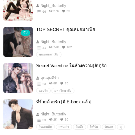
Night_Butterfly
27K
55
66
TOP SECRET คุณหมอมาเฟีย
จบ
Night_Butterfly
74K
182
31
คุณหมอมาเฟีย
Secret Valentine ในห้วงความ(ลับ)รัก
คุณสุดที่รัก
8K
35
23
แอบรัก
มหาวิทยาลัย
ที่ร้ายด้วยรัก [มี E-book แล้ว]
Night_Butterfly
2K
16
33
โรแมนติก
แฟนเก่า
คิดถึง
รีเทิร์น
รักแรก
ดุ
หึง
หื่น
หล่อ
รวย
เท่
รักโรแมนติก