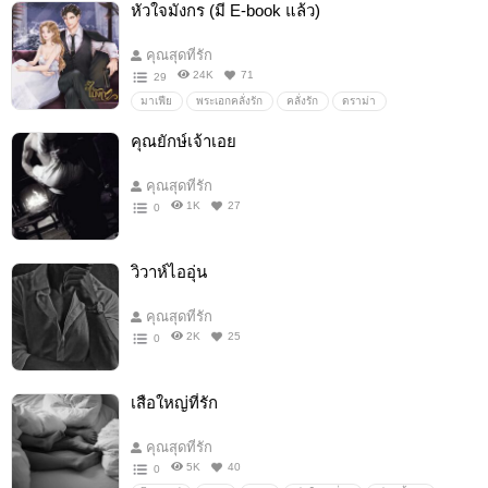
หัวใจมังกร (มี E-book แล้ว)
โรแมนติกดราม่า
โรแมนติกคอมเมดี้
รักดราม่า
โรมานซ์/romance
คุณสุดที่รัก
24K
71
29
มาเฟีย
พระเอกคลั่งรัก
คลั่งรัก
ดราม่า
นิยายโรแมนติก
ความรัก
ตลก
แอบรัก
โรมานซ์
คุณยักษ์เจ้าเอย
คุณสุดที่รัก
1K
27
0
วิวาห์ไออุ่น
คุณสุดที่รัก
2K
25
0
เสือใหญ่ที่รัก
คุณสุดที่รัก
5K
40
0