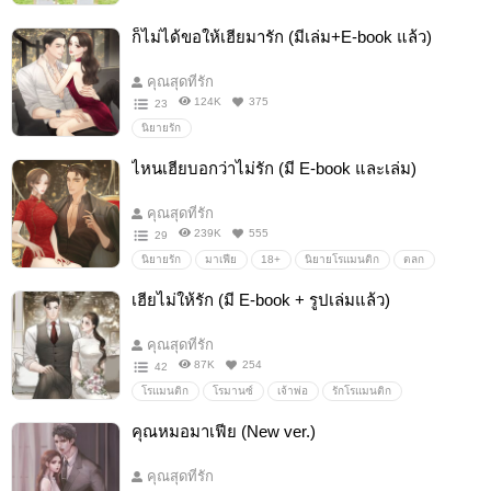
ก็ไม่ได้ขอให้เฮียมารัก (มีเล่ม+E-book แล้ว)
คุณสุดที่รัก
124K
375
23
นิยายรัก
ไหนเฮียบอกว่าไม่รัก (มี E-book และเล่ม)
คุณสุดที่รัก
239K
555
29
นิยายรัก
มาเฟีย
18+
นิยายโรแมนติก
ตลก
สืบสวน
เฮียไม่ให้รัก (มี E-book + รูปเล่มแล้ว)
คุณสุดที่รัก
87K
254
42
โรแมนติก
โรมานซ์
เจ้าพ่อ
รักโรแมนติก
โรแมนติกคอมเมดี้
ดราม่านิดๆ
อบอุ่นหัวใจ
ฟีลกูด
คุณหมอมาเฟีย (New ver.)
คลั่งรัก
โรมานซ์
มาเฟีย
คุณสุดที่รัก