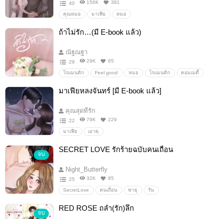
156K
381
40
คุณหมอ
มาเฟีย
หมอ
ถ้าไม่รัก…(มี E-book แล้ว)
ณัฐณฐา
29K
65
29
โรแมนติก
Feel good
หมอ
โรแมนติก
คอมเมดี้
แอบรัก
รักต่างวัย
พระเอกกินเด็ก
โรงพยาบาล
มาเฟียหลงจันทร์ [มี E-book แล้ว]
คุณสุดที่รัก
79K
229
22
มาเฟีย
เอาดุ
SECRET LOVE รักร้ายฉบับคนเถื่อน
จบ
Night_Butterfly
32K
85
25
SecretLove
คนเถื่อน
พายุ
รัน
RED ROSE ถลำ(รัก)ลึก
จบ