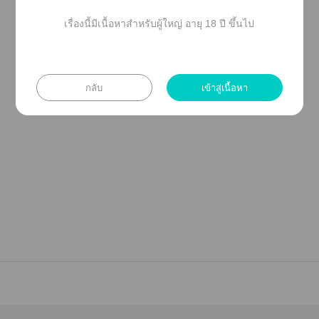
มีอายุต่ำกว่า 20 ปี โใช้วิจารณญาณใาอ่าน
เรื่องนี้มีเนื้อหาสำหรับผู้ใหญ่ อายุ 18 ปี ขึ้นไป
กลับ
เข้าสู่เนื้อหา