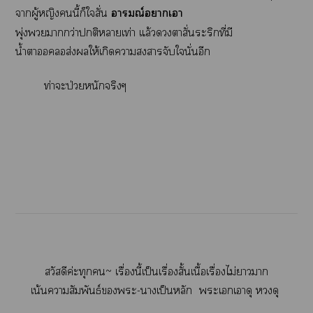
าผู้หญิงนี้ก็ใสั่น
อารมณ์าเา
พุ่งากว่าติาเท่า แล้วาสั่นระริกที่มี
น้ำาส่งให้เกิดาาจับในั่นอีก
ท่าะป่วยหนักจริงๆ
สวัสดีค่ะทุก~ เรื่องนี้เป็นเรื่องสั้นเนื้อเรื่องไม่าา
เน้นาสัมพันธ์ะ-าเป็นหลัก ะเเาดุ ดุ