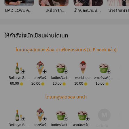
BAD LOVE คลั่ง
เหนี่ยวรัก
เด็กของนายท่าน
บ่วงรักแพร
รักเมียเด็ก | มี E-
อันตราย (มี E-
(มี e-book จ้า)
(มี E -boo
book
book)
ให้กำลังใจนักเขียนผ่านโดเนท
โดเนทสูงสุดของเรื่อง มาเฟียหลงจันทร์ [มี E-book แล้ว]
Bellalyn Station
วาชรัตน์
ladiesNattakan
world tour
ลายจันทร์(พันรักบุ๊คส์)
มาโดเ
60.00
20.00
10.00
10.00
10.00
ทกัน
โดเนทสูงสุดของ บทนำ
Bellalyn Station
วาชรัตน์
ladiesNattakan
ลายจันทร์(พันรักบุ๊คส์)
มาโดเน
มาโดเ