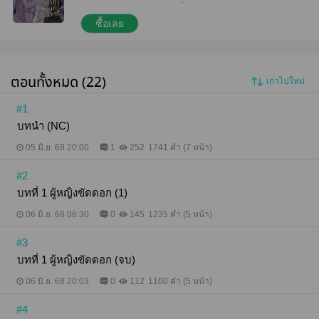
ยวน อัดกระแทกแรง ๆ บดขยี้ให้หนูจันทร์เจ้าคนสวยส่ง
เสียงหวานครวญครางไม่หยุด อยากเอาให้สลบคาอก! ---
ซื้อเลย
----- [คีตะ] มาเฟียหนุ่มวัยสามสิบสองปีผู้ทรงอิทธิพลใน
วงการธุรกิจสีเทา เขาไม่เคยรักใครทว่าเด็กสาวตัวเล็ก
อย่าง 'จันทร์เจ้า' กลับสั่นครอนหัวใจเขาได้ง่ายดาย
[จันทร์เจ้า] เด็กสาววัยยี่สิบปีที่ถูกป้าหลอกส่งไปเป็นผู้
ตอนทั้งหมด (22)
เก่าไปใหม่
หญิงขัดดอกให้กับเจ้าหนี้ใหญ่อย่าง 'คีตะ' เธอไม่ควรรัก
เขาแต่ยิ่งใกล้ยิ่งถลำลึก -เริ่มเรื่อง- “จำไว้ให้ขึ้นใจฉัน
ไม่ใช่ของเธอ เรามีเซ็กซ์กันเพื่อความสุขทางกายเท่านั้น”
#1
-ท้ายเรื่อง- “คุณบอกว่าคุณไม่ใช่ของหนู…หนูก็ไม่ใช่ของ
บทนำ (NC)
คุณเหมือนกัน” “ขย่มกันเตียงแทบหักกล้าพูดว่าไม่ใช่ของ
ฉันได้ยังไง” ------ มาเฟียหลงจันทร์ เป็นเรื่องสั้นโปรเจกต์
05 มิ.ย. 68 20:00
1
252
1741 คำ (7 หน้า)
พิเศษวันคริสต์มาสและปีใหม่ เนื้อเรื่องไม่ยาวมาก ปมไม่
ซับซ้อน เน้นความสัมพันธ์ของพระ-นางเป็นหลัก พระเอก
#2
เอาดุ เอวดุ หวงดุ ทำเป็นปากดี ไม่ยอมรับหัวใจตัวเอง
สุดท้ายสิงโตหมอบราบคาบ มีดราม่าเล็ก ๆ ขายขำ
บทที่ 1 ผู้หญิงขัดดอก (1)
กรุบกริบ ความสนุกเท่าจักรวาล *บทหลักไม่รวมบทนำ
06 มิ.ย. 68 06:30
0
145
1235 คำ (5 หน้า)
กับบทส่งท้าย 13 บท ตอนพิเศษ 3 บท
#3
บทที่ 1 ผู้หญิงขัดดอก (จบ)
06 มิ.ย. 68 20:03
0
112
1100 คำ (5 หน้า)
#4