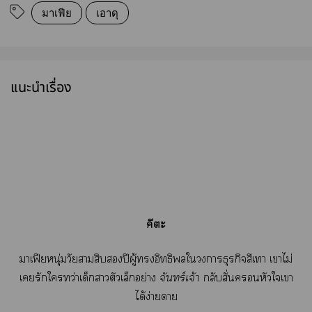
มาเฟีย
เอาดุ
แนะนำเรื่อง
คีตะ
าเฟียหนุ่มวัยาสิบปีผู้อิทธิใาธุรกิจสีเา เาไม่
เรักใทว่าเด็กาตัวเล็กอย่าง
จันทร์เจ้า
กลับสั่นคหัวใเา
ได้ง่ายดาย