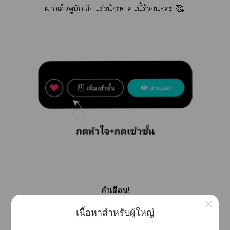
าเอ็นดูนักเขียนตัวน้อยๆ นี้ด้วยะะ 🥰
คำเตือน!
×
เนื้อหาสำหรับผู้ใหญ่
นิยายเรื่องนี้แต่งขึ้นาจินตนาการ มีเนื้อาางาที่ไม่
เาะด้านพฤติกรรมแะาใช้าาที่ค่อนข้างคำา ผู้อ่านที่