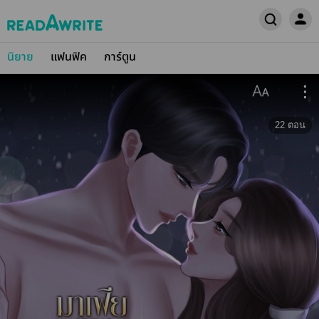
นิยาย
แฟนฟิค
การ์ตูน
22
ตอน