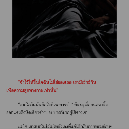
“จำไว้ให้ขึ้นใฉันไม่ใช่เ เามีเซ็กซ์กัน
เพื่อาสุขาาเท่านั้น”
“าใฉันนั่นคือสิ่งที่เทำ” คีตะดุเมื่อดื้อ
แดึงนิดเดียวร่างาก็าอยู่ใต้ร่างเา
แม่ง!
เาใใโโตัวเที่แค่ได้กลิ่นาอ่อนๆ