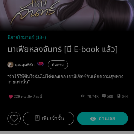
นิยายโรมานซ์ (18+)
มาเฟียหลงจันทร์ [มี E-book แล้ว]
คุณสุดที่รัก
ติดตาม
“จำไว้ให้ขึ้นใจฉันไม่ใช่ของเธอ เรามีเซ็กซ์กันเพื่อความสุขทาง
กายเท่านั้น”
229
คน เลิฟเรื่องนี้
79.74K
588
644
เพิ่มเข้าชั้น
อ่านเลย