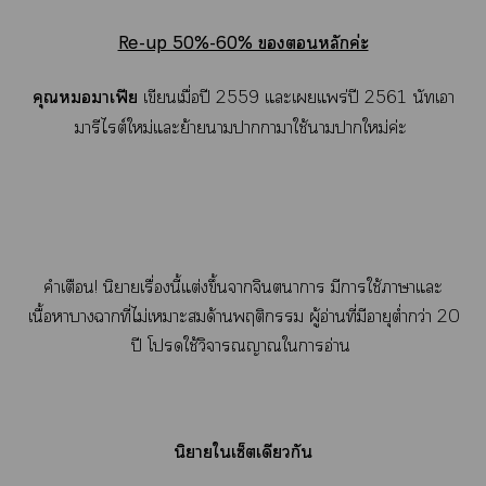
Re-up 50%-60% หลักค่ะ
คุณาเฟีย
เขียนเมื่อปี 2559 แะเแพร่ปี 2561 นัทเา
มารีไต์ใหม่แะย้ายาาาาใช้าาใหม่ค่ะ
คำเตือน! นิยายเรื่องนี้แต่งขึ้นาจินตนาการ มีาใช้าาแะ
เนื้อาางาที่ไม่เาะด้านพฤติกรรม ผู้อ่านที่มีอายุต่ำกว่า 20
ปี โใช้วิจารณญาณใาอ่าน
นิยายใเซ็ตเดียวกัน