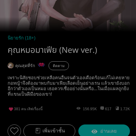
นิยายรัก (18+)
คุณหมอมาเฟีย (New ver.)
คุณสุดที่รัก
ติดตาม
เพราะนิสัยชอบช่วยเหลือคนอื่นจนตัวเองเดือดร้อนแก้ไม่เคยหาย
กอหญ้าจึงต้องมาพบกับมาเฟียเลือดเย็นอย่างเรน แล้วเขายังบอก
อีกว่าตัวเองเป็นหมอ เธอควรเชื่ออย่างนั้นหรือ...ในเมื่อแผลถูกยิง
ที่แขนเป็นฝีมือของเขา!
381
คน เลิฟเรื่องนี้
156.95K
617
1.72K
เพิ่มเข้าชั้น
อ่านเลย