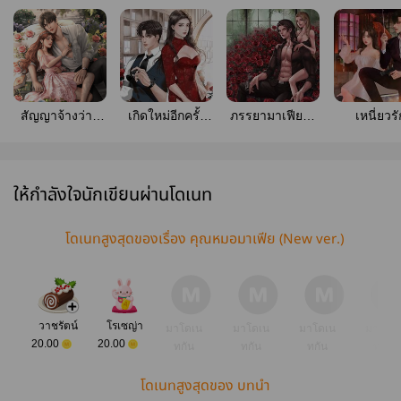
สัญญาจ้างว่าที่
เกิดใหม่อีกครั้ง
ภรรยามาเฟียไร้
เหนี่ยวรั
ภรรยา (มี E-
ขออยู่อย่างสงบ
ใจ (มี E-book)
อันตราย (ม
book)
แล้วกันนะ
book)
ให้กำลังใจนักเขียนผ่านโดเนท
โดเนทสูงสุดของเรื่อง คุณหมอมาเฟีย (New ver.)
วาชรัตน์
โรเซญ่า
มาโดเน
มาโดเน
มาโดเน
มาโดเ
20.00
20.00
ทกัน
ทกัน
ทกัน
ทกัน
โดเนทสูงสุดของ บทนำ