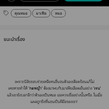
คุณหมอ
มาเฟีย
หมอ
แนะนำเรื่อง
เาะนิสัยช่วยเหลืออื่นตัวเเดือดร้อนแก้ไม่
เาทำให้
'หญ้า'
ต้องากับาเฟียเลือดเย็นอย่าง
'เ'
แล้วเายังอีกว่าตัวเเป็น เเชื่ออย่างนั้นหรือ..ใเมื่อ
แถูกยิงที่แเป็นฝีมือเา!