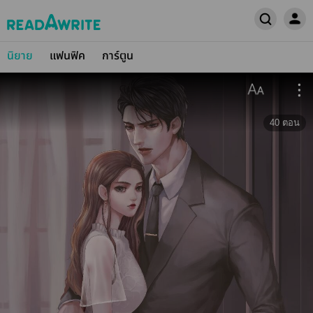
นิยาย
แฟนฟิค
การ์ตูน
40
ตอน