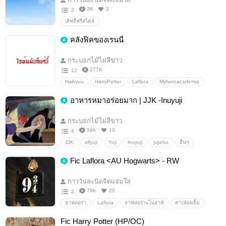
Hufflepuff
Ravenclaw
HarryPotterOC
AllHP
3K
3
2
เลิฟลี่ฟรีสไตล์
คลังฟิคของเรนนี่
กระบอกไม้ไผ่สีขาว
277K
12
Haikyuu
HarryPotter
Laflora
Myheroacademia
BokuNoHeroAcademia
KHR
jujutsu
อื่นๆ
อาหารหมาอร่อยมาก | JJK -Inuyuji
วายสเตชั่น
กระบอกไม้ไผ่สีขาว
59K
10
4
JJK
allyuji
Yuji
inuyuji
jujutsu
อื่นๆ
วายสเตชั่น
Fic Laflora <AU Hogwarts> - RW
กาววันละนิดจิตเเจ่มใส
79K
20
2
ลาฟลอร่า
Laflora
ลาฟลอร่าxโนอาห์
คาเฟ่อมยิ้ม
ตลก
Fic Harry Potter (HP/OC)