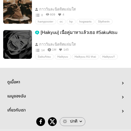
กาววันละนิดจิตเเจ่มใส
609
4
0
harrypooter
oc
hp
hogwarts
Slytherin
HarryPotter
gryffindor
HarryPotterOC
อื่นๆ
[Haikyuu] เนื้อคู่มาหาเเล้วเธอ #SakuAtsu
เลิฟลี่ฟรีสไตล์
กาววันละนิดจิตเเจ่มใส
1M
145
14
SakuAtsu
Haikyuu
Haikyuu AU thai
Haikyuu!!
ไฮคิว
sunaosa
ด้ายเเดง
อื่นๆ
วายสเตชั่น
ดูเนื้อหา
เมนูของฉัน
เกี่ยวกับเรา
ปกติ