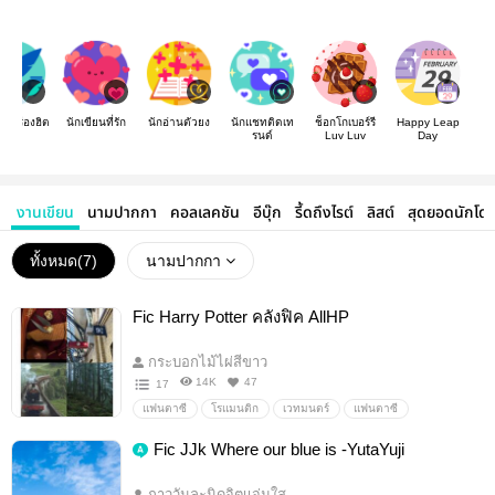
องเรื่องฮิต
นักเขียนที่รัก
นักอ่านตัวยง
นักแชทติดเท
ช็อกโกเบอร์รี
Happy Leap
รนด์
Luv Luv
Day
งานเขียน
นามปากกา
คอลเลคชัน
อีบุ๊ก
รี้ดถึงไรต์
ลิสต์
สุดยอดนักโด
ทั้งหมด(
7
)
นามปากกา
Fic Harry Potter คลังฟิค AllHP
กระบอกไม้ไผ่สีขาว
14K
47
17
แฟนตาซี
โรแมนติก
เวทมนตร์
แฟนตาซี
นิยายแฟนตาซี
HarryPotter
hogwarts
hp
HG
Fic JJk Where our blue is -YutaYuji
rw
SS
DM
sb
DMHP
Drarry
DracoMalfoy
Slytherin
TMR
gryffindor
กาววันละนิดจิตเเจ่มใส