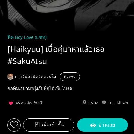
ฟิค Boy Love (แชท)
[Haikyuu] เนื้อคู่มาหาเเล้วเธอ
#SakuAtsu
กาววันละนิดจิตเเจ่มใส
ติดตาม
ออทั่ม:อย่ามายุ่งกับพี่กูไอ้เหี้ยโปรด
145
คน เลิฟเรื่องนี้
1.51M
191
679
เพิ่มเข้าชั้น
อ่านเลย