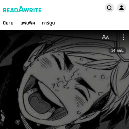
นิยาย
แฟนฟิค
การ์ตูน
14
ตอน