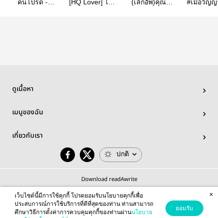
คนโปรด -
[HQ Lover] ไอ
(เลิกอัพ)คุณ
#เมื่อวิญ
SakuAtsu-
น้ำของโยธา
ประธานนักเรียน
ตามติด
|SakuAtsu
ผู้ไร้ตัว
[sakuats
ตน|SakuAtsu
ดูเนื้อหา
เมนูของฉัน
เกี่ยวกับเรา
ปกติ
Download readAwrite
×
เว็บไซต์นี้มีการใช้คุกกี้ โปรดยอมรับนโยบายคุกกี้เพื่อ
ประสบการณ์การใช้บริการที่ดีที่สุดของท่าน ท่านสามารถ
ยอมรับ
ศึกษาวิธีการตั้งค่าการควบคุมคุกกี้ของท่านผ่าน
นโยบาย
© 2026 readAwrite.com by MEB Corporation Public Company Limited