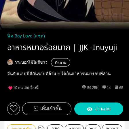
ฟิค Boy Love (แชท)
อาหารหมาอร่อยมาก | JJK -Inuyuji
กระบอกไม้ไผ่สีขาว
ติดตาม
จีนกับเเฮปปี้ดีกันรอบที่ล้าน = ได้กินอาหารหมารอบที่ล้าน
10
คน เลิฟเรื่องนี้
59.25K
14
65
เพิ่มเข้าชั้น
อ่านเลย