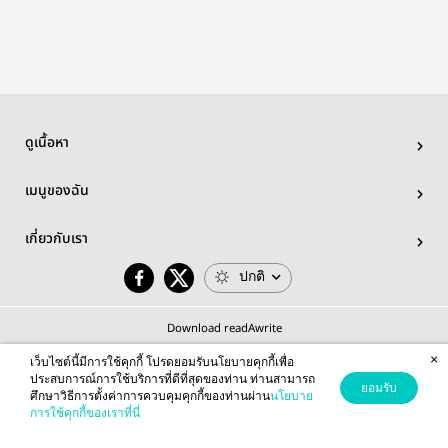
#SakuAtsu
YutaYuj
ดูเนื้อหา
เมนูของฉัน
เกี่ยวกับเรา
ปกติ
Download readAwrite
×
เว็บไซต์นี้มีการใช้คุกกี้ โปรดยอมรับนโยบายคุกกี้เพื่อ
ประสบการณ์การใช้บริการที่ดีที่สุดของท่าน ท่านสามารถ
ยอมรับ
ศึกษาวิธีการตั้งค่าการควบคุมคุกกี้ของท่านผ่าน
นโยบาย
© 2026 readAwrite.com by MEB Corporation Public Company Limited
การใช้คุกกี้ของเราที่นี่
This site is protected by reCAPTCHA and the Google
Privacy Policy
and
Terms of Service
apply.