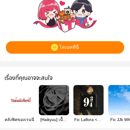
โดเนทที่นี่
เรื่องที่คุณอาจจะสนใจ
คลังฟิคของเรนนี่
[Haikyuu] เนื้อคู่
Fic Laflora <AU
Fic JJk W
มาหาเเล้วเธอ
Hogwarts> - RW
our blue i