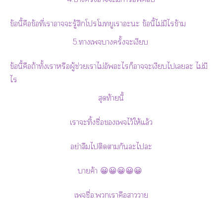
ข้อนี้คือข้อที่เาาะรู้สึกโโทยูเาะะ ข้อนี้ไม่มีไรข้าม
5.าเางครั้งะเงียบ
ข้อนี้คือถ้าทั้งเาหรือผู้ช่วยเาไม่อัะไก็าะเงียบไเะ ไม่มี
ไร
สุดท้ายนี้
เาะทิ้งชื่อเจไว้ให้แล้ว
อย่าลืมไติดากันะไะ
าค้า 😀😀😀😀😀
เจชื่อ:เาคือาา