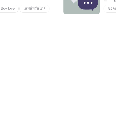
Boy love
เลิฟลี่ฟรีสไตล์
ขอคน