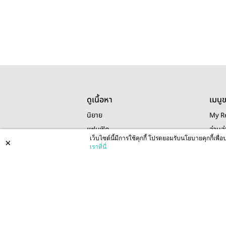
ดูเนื้อหา
เมนู
นิยาย
My R
แฟนฟิค
อ่านล่
เว็บไซต์นี้มีการใช้คุกกี้ โปรดยอมรับนโยบายคุกกี้เพ
×
การ์ตูน
My W
เราที่นี่
หมวดหมู่นิยาย
เพิ่ม
นิยายแชท ออริจินอล