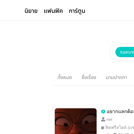
นิยาย
แฟนฟิค
การ์ตูน
ขอคนช
ทั้งหมด
ชื่อเรื่อง
นามปากกา
อยากแลกต้อ
ғмŕ
ฟิคฟรีสไตล์ (แ