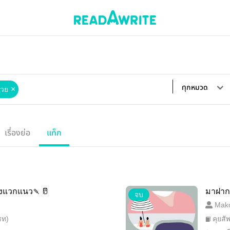
ทุกหมวด
×
่วย
เรื่องย่อ
แท็ก
งแวกแนว🍡🥛
มาฝาก
จบ
Mako
ชท)
คุยสั