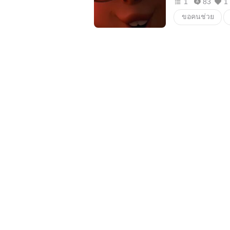
1
83
1
ขอคนช่วย