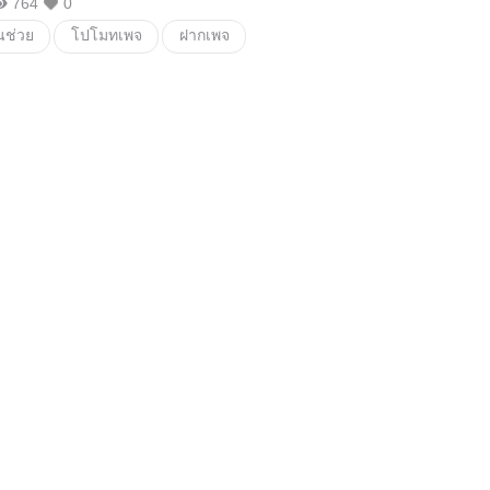
764
0
ช่วย
โปโมทเพจ
ฝากเพจ
อยากให้คนติดตามเพจ
เพจสาววาย