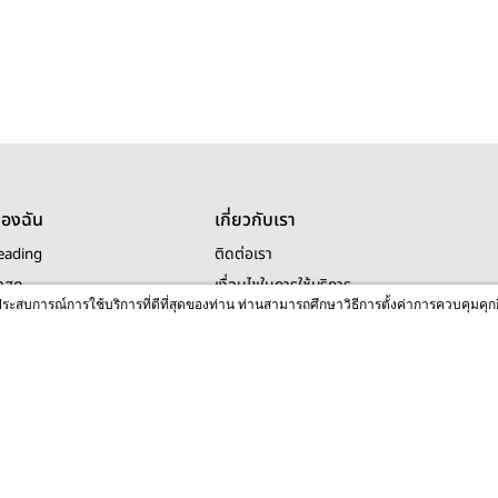
ของฉัน
เกี่ยวกับเรา
eading
ติดต่อเรา
าสุด
เงื่อนไขในการใช้บริการ
ื่อประสบการณ์การใช้บริการที่ดีที่สุดของท่าน ท่านสามารถศึกษาวิธีการตั้งค่าการควบคุมคุก
riting
นโยบายความเป็นส่วนตัว
งานเขียนใหม่
รู้จัก readAwrite และ meb
วิธีการเติมคอยน์
Proof ตรวจคำผิดอัตโนมัติ
© 2026 readAwrite.com by MEB Corporation Public Company Limited