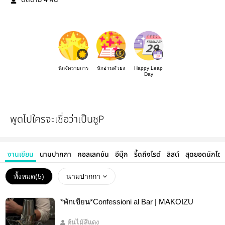
ติดตาม
คน
นักจัดรายการ
นักอ่านตัวยง
Happy Leap
Day
พูดไปใครจะเชื่อว่าเป็นชูP
งานเขียน
นามปากกา
คอลเลคชัน
อีบุ๊ก
รี้ดถึงไรต์
ลิสต์
สุดยอดนักโด
ทั้งหมด(
5
)
นามปากกา
*พักเขียน*Confessioni al Bar | MAKOIZU
ต้นไม้สีแดง