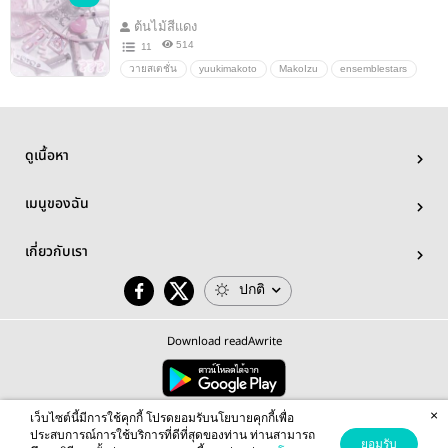
ต้นไม้สีแดง
514
11
วายสเตชั่น
yuukimakoto
MakoIzu
ensemblestars
senaizumi
Makoto&times;Izumi
tsukinagaleo
มาโคอิซึ
LeoKasa
ดูเนื้อหา
เมนูของฉัน
เกี่ยวกับเรา
ปกติ
Download readAwrite
×
© 2026 readAwrite.com by MEB Corporation Public Company Limited
เว็บไซต์นี้มีการใช้คุกกี้ โปรดยอมรับนโยบายคุกกี้เพื่อ
This site is protected by reCAPTCHA and the Google
Privacy Policy
and
Terms of Service
apply.
ประสบการณ์การใช้บริการที่ดีที่สุดของท่าน ท่านสามารถ
ยอมรับ