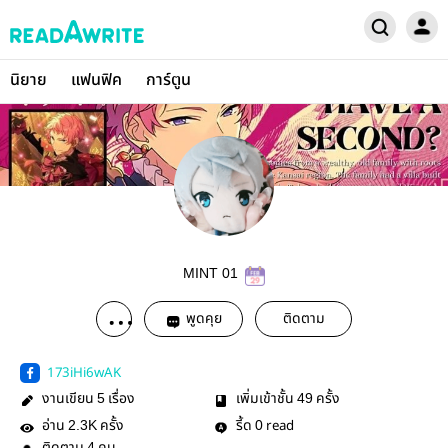
นิยาย
แฟนฟิค
การ์ตูน
MINT 01
พูดคุย
ติดตาม
173iHi6wAK
งานเขียน
เรื่อง
เพิ่มเข้าชั้น
ครั้ง
5
49
อ่าน
ครั้ง
รี้ด
read
2.3K
0
4