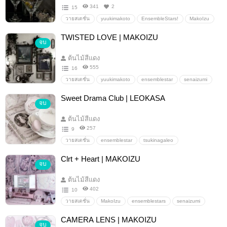
341
2
15
วายสเตชั่น
yuukimakoto
EnsembleStars!
MakoIzu
มาโคอิซึ
senaizumi
อันสึตะ
makotoxizumi
TWISTED LOVE | MAKOIZU
จบ
まこいず
ต้นไม้สีแดง
555
16
วายสเตชั่น
yuukimakoto
ensemblestar
senaizumi
MakoIzu
มาโคอิซึ
ฟิคอันสึตะ
makotoxizumi
Sweet Drama Club | LEOKASA
จบ
EnsembleStars!!
ต้นไม้สีแดง
257
9
วายสเตชั่น
ensemblestar
tsukinagaleo
suoutsukasa
LeoKasa
เลโอคาสะ
อันสึตะ
Clrt + Heart | MAKOIZU
จบ
ต้นไม้สีแดง
402
10
วายสเตชั่น
MakoIzu
ensemblestars
senaizumi
yuukimakoto
makotoxizumi
มาโคอิซึ
CAMERA LENS | MAKOIZU
จบ