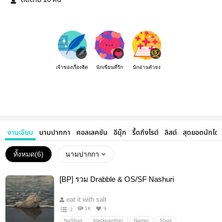
ติดตาม
คน
เจ้าของเรื่องฮิต
นักเขียนที่รัก
นักอ่านตัวยง
งานเขียน
นามปากกา
คอลเลคชัน
อีบุ๊ก
รี้ดถึงไรต์
ลิสต์
สุดยอดนักโด
ทั้งหมด(
6
)
นามปากกา
[BP] รวม Drabble & OS/SF Nashuri
eat it with salt
1K
9
2
NaShuri
blackpanther
Namor
Shuri