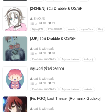
NamorxShuri
อื่นๆ
ห้องแห่งความรัก
[2434EN] รวม Drabble & OS/SF
ShiO.塩
1K
27
2
NijisajiEN
FOXAKUMA
voxsta
mystaRias
อื่นๆ
วายสเตชั่น
[JJK] รวม Drabble & OS/SF
eat it with salt
5K
34
6
Fanfiction แฟนฟิคชั่น
Jujutsu Kaisen
todoyuji
sukuita
sukuyuji
fushiita
meguyuji
โทโดยูจิ
#สุแงวผี (ชื่อชั่วคราว)
สุคุอิตา
สุคุยูจิ
ฟุชิอิตา
เมงุยูจิ
อื่นๆ
วายสเตชั่น
eat it with salt
3K
77
2
Fanfiction แฟนฟิคชั่น
Jujutsu Kaisen
sukuita
sukuyuji
สุคุอิตา
สุคุยูจิ
อื่นๆ
วายสเตชั่น
[Fic FGO] Last Theater [Romani x Gudako]
eat it with salt