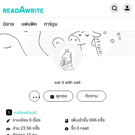
นิยาย
แฟนฟิค
การ์ตูน
eat it with salt
พูดคุย
ติดตาม
eatitwithsalt
งานเขียน
เรื่อง
เพิ่มเข้าชั้น
ครั้ง
6
666
อ่าน
ครั้ง
รี้ด
read
23.5K
0
10