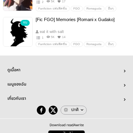
5K
17
2
Fanfiction แฟนฟิคชั่น
FGO
Romaguda
อื่นๆ
เลิฟลี่ฟรีสไตล์
[Fic FGO] Memories [Romani x Gudako]
จบ
eat it with salt
5K
14
1
Fanfiction แฟนฟิคชั่น
FGO
Romaguda
อื่นๆ
เลิฟลี่ฟรีสไตล์
ดูเนื้อหา
เมนูของฉัน
เกี่ยวกับเรา
ปกติ
Download readAwrite