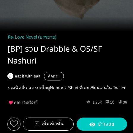
ฟิค Love Novel (บรรยาย)
[BP] รวม Drabble & OS/SF
Nashuri
eat it with salt
ติดตาม
รวมฟิคสั้น-แดรบเบิ้ลคู่Namor x Shuri ที่เคยเขียนเล่นใน Twitter
9
คน เลิฟเรื่องนี้
1.25K
10
36
เพิ่มเข้าชั้น
อ่านเลย