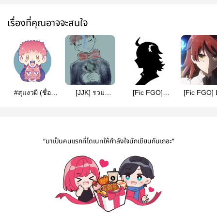
เรื่องที่คุณอาจจะสนใจ
#สุแงวผี (ชื่อ
[JJK] รวม
[Fic FGO]
[Fic FGO] 
ชั่วคราว)
Drabble &
Memories
Theate
OS/SF
[Romani x
[Romani
Gudako]
Gudako
“มาเป็นคนแรกที่โดเนทให้กำลังใจนักเขียนกันเถอะ”