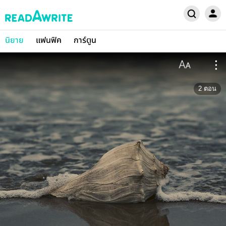
นิยาย
แฟนฟิค
การ์ตูน
2
ตอน