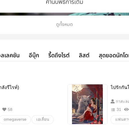
คำนับพิธีการเต็ม
ดูทั้งหมด
ลเลคชัน
อีบุ๊ก
รี้ดถึงไรต์
ลิสต์
สุดยอดนักโด
ำลังรีไรท์)
ไปรักกัน
กาสะล
58
31
omegaverse
เอเลี่ยน
แฟนตาซ