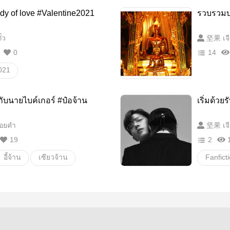
รยางค์
tentacle
ย้อนยุค
ody of love #Valentine2021
รวบรวม
ดาว
นิยายจ
๋ว
坚果 เจีย
นิยายโ
0
14
เวทย์มน
021
Fanfiction แฟนฟิคชั่น
ับนายไบค์เกอร์ #ป๋อจ้าน
เริ่มด้วย
ัทธิมาร
อี้จ้าน
อยคำ
坚果 เจีย
อื่นๆ
วายสเตชั่น
19
2
อี้จ้าน
เซียวจ้าน
Boy love
ป๋อจ้าน
Fanfiction แฟนฟิคชั่น
หวังเซียว
เซียวจ้
ายสเตชั่น
omegav