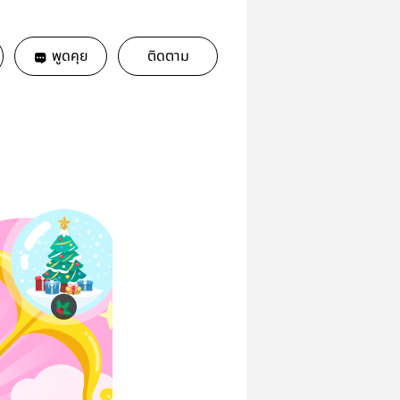
พูดคุย
ติดตาม
ไวท์คริสต์มาส