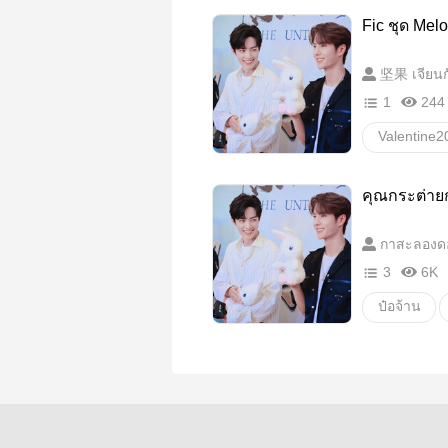
Mpreg
Fic ชุด Mel
มนุษย์ต่าง
坚果 เจียนกั
1
244
Valentine2
คุณกระต่ายก
ปรมาจารย์ล
กาสะลองด
ป๋อจ้าน
3
6K
ป๋อจ้าน
หวังอี้ป๋อ
อื่นๆ
ว