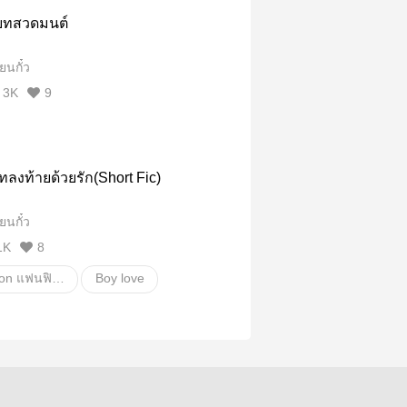
ต่างโลก
ทะลุมิติ
บทสวดมนต์
ีนโบราณ
นิยายรัก
นกั๋ว
รแมนติก
ดราม่า
ปีศาจ
3K
9
ต์
รัทลงท้ายด้วยรัก(Short Fic)
นกั๋ว
1K
8
Fanfiction แฟนฟิคชั่น
Boy love
18+
อี้จ้าน
าน
หวังอี้ป๋อ
erse
อื่นๆ
วายสเตชั่น