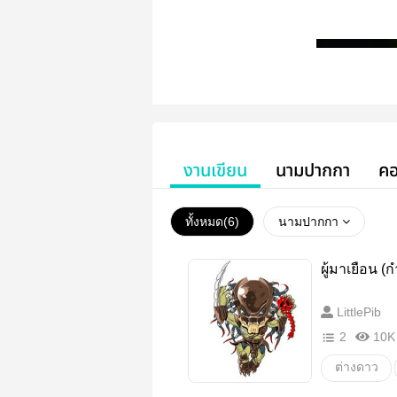
งานเขียน
นามปากกา
คอ
ทั้งหมด(
6
)
นามปากกา
ผู้มาเยือน (ก
LittlePib
2
10K
ต่างดาว