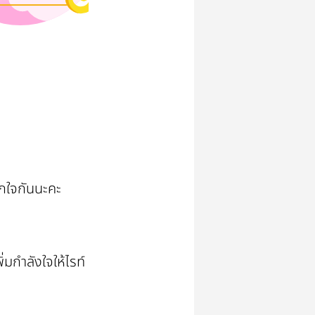
กใจกันนะคะ
มกำลังใจให้ไรท์