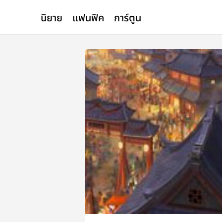
นิยาย
แฟนฟิค
การ์ตูน