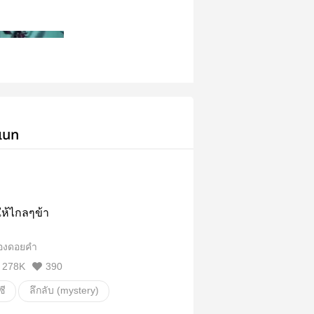
เนท
ให้ไกลๆข้า
องดอยคำ
278K
390
ี
ลึกลับ (mystery)