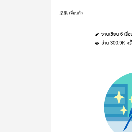
坚果 เจี่ยนกั่ว
งานเขียน
เรื่อ
6
อ่าน
ครั
300.9K