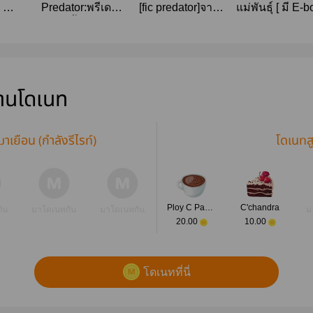
x OC
Predator:พรีเด
[fic predator]จาก
แม่พันธุ์ [ มี E-
irl
เตอร์ตัวนั้นคือสามี
เหยื่อเป็นนักล่า
]
[END]
ผม
่านโดเนท
มาเยือน (กำลังรีไรท์)
โดเนทส
Ploy C Pandy
C'chandra
ัน
มาโดเนทกัน
มาโดเนทกัน
ม
20.00
10.00
โดเนทที่นี่