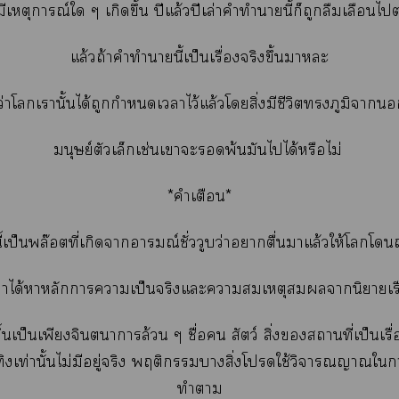
ีเหตุการณ์ใ ๆ เกิดขึ้น ปีแล้วปีเล่าคำทำานี้ก็ถูกลืมเลือน
แล้วถ้าคำทำานี้เป็นเรื่องจริงขึ้นาะ
่าโเานั้นได้ถูกกำหนดเาไว้แล้วโสิ่งมีชีวิตภูมิา
มนุษย์ตัวเล็กเช่นเาะพ้นมันไได้หรือไม่
*คำเตือน*
งนี้เป็นพล๊อตที่เกิดาอารมณ์ชั่ววูบว่าาตื่นาแล้วให้โโ
ย่าได้าหลักาาเป็นจริงแะาสมเหตุสมผลานิยายเรื
ดขึ้นเป็นเพียงจินตนาการล้วน ๆ ชื่อ สัตว์ สิ่งของสถานที่เป็นเรื่อ
ทิงเท่านั้นไม่มีอยู่จริง พฤติกรรมาสิ่งโใช้วิจารณญาณใ
ทำา