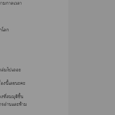
ไาาเา
โ
ถล่มไเะ
่องนี้เะะ
งที่สมมุติขึ้น
าอ่านแะห้าม