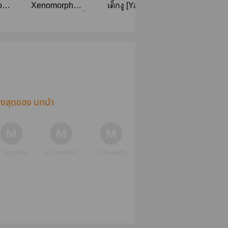
book
Xenomorph
เด็กงู [Yaoi]
โลกใหม่(เอ
House ลูกจ้าหม่ามี้
เลี่ยนxมนุษย์)
ขอร้อง
ูงสุดของ บทนำ
าโดเนทกัน
มาโดเนทกัน
มาโดเนทกัน