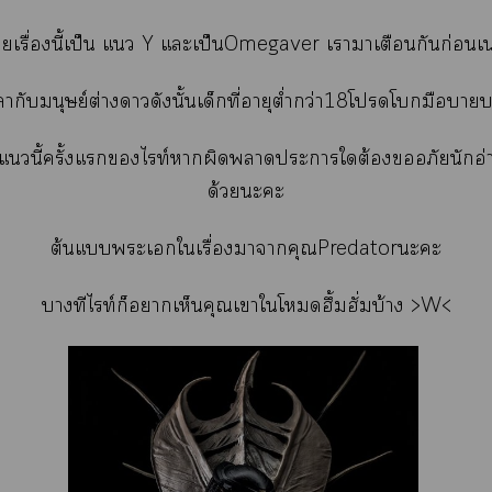
ายเรื่องนี้เป็น แ Y แะเป็นOmegaver เาาเตือนกันก่อนเ
ลากับมนุษย์ต่างาดังนั้นเด็กที่อายุต่ำกว่า18โโมือา
่งแนี้ครั้งแไท์าผิดาะาใต้องอภัยนักอ่าน
ด้วยะะ
ต้นแะเใเรื่องาาคุณPredatorะะ
บางทีไท์ก็าเห็นคุณเาใโดฮึ้มฮั่มบ้าง >W<