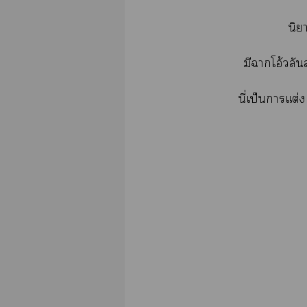
นิย
มีาโอ้วลัน
นี่เป็นาแต