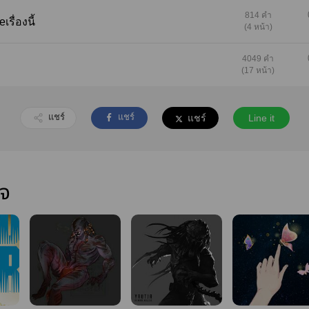
814 คำ
เรื่องนี้
(4 หน้า)
4049 คำ
(17 หน้า)
แชร์
แชร์
แชร์
Line it
ใจ