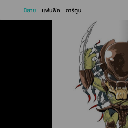
นิยาย
แฟนฟิค
การ์ตูน