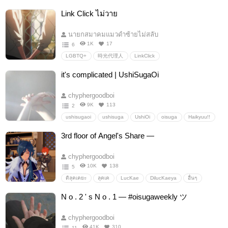
UshiOi
อุชิโออิ
อุชิโอย
คาเงสึกะ
คาเงะสึกะ
Link Click ไม่วาย
kagesuga
อื่นๆ
วายสเตชั่น
นายกสมาคมแมวดำซ้ายไม่สลับ
1K
17
6
LGBTQ+
時光代理人
LinkClick
ข้ามเวลาพิชิตภารกิจ
แจหลิว
jaeliu
jaexiao
it's complicated | UshiSugaOi
เวนเฟย
Veinfei
chyphergoodboi
9K
113
2
ushisugaoi
ushisuga
UshiOi
oisuga
Haikyuu!!
3p
omegaverse
AlphaXAlpha
อุชิสึกะโออิ
3rd floor of Angel's Share —
อุชิสึกะ
อุชิโออิ
โออิสึกะ
อื่นๆ
วายสเตชั่น
chyphergoodboi
10K
138
5
ดิลุคเคยะ
ลุคเค
LucKae
DilucKaeya
อื่นๆ
วายสเตชั่น
N o . 2 ' s N o . 1 — #oisugaweekly ツ
chyphergoodboi
41K
310
11