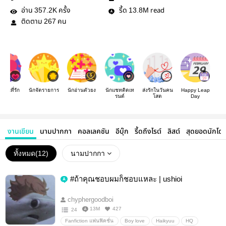
อ่าน
ครั้ง
รี้ด
read
357.2K
13.8M
ติดตาม
คน
267
เขียนที่รัก
นักจัดรายการ
นักอ่านตัวยง
นักแชทติดเท
ส่งรักในวันคน
Happy Leap
รนด์
โสด
Day
งานเขียน
นามปากกา
คอลเลคชัน
อีบุ๊ก
รี้ดถึงไรต์
ลิสต์
สุดยอดนักโด
ทั้งหมด(
12
)
นามปากกา
#ถ้าคุณชอบผมก็ชอบแหละ | ushioi
chyphergoodboi
13M
427
24
Fanfiction แฟนฟิคชั่น
Boy love
Haikyuu
HQ