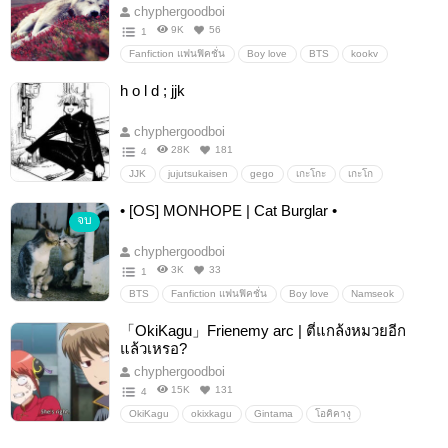
chyphergoodboi
9K
56
1
Fanfiction แฟนฟิคชั่น
Boy love
BTS
kookv
Jungkook
V
Taehyung
หมาป่า
ดรามา
h o l d ; jjk
นิยายรัก
หนูน้อยหมวกแดง
chyphergoodboi
28K
181
4
JJK
jujutsukaisen
gego
เกะโกะ
เกะโก
โกะเกะ
goge
ชฟฟช
อื่นๆ
วายสเตชั่น
• [OS] MONHOPE | Cat Burglar •
จบ
chyphergoodboi
3K
33
1
BTS
Fanfiction แฟนฟิคชั่น
Boy love
Namseok
Namjoon
Hoseok
monhope
RM
JHOPE
「OkiKagu」Frienemy arc | ตี๋แกล้งหมวยอีก
อื่นๆ
วายสเตชั่น
แล้วเหรอ?
chyphergoodboi
15K
131
4
OkiKagu
okixkagu
Gintama
โอคิคางุ
Fanfiction แฟนฟิคชั่น
ginhiji
Hijigin
อื่นๆ