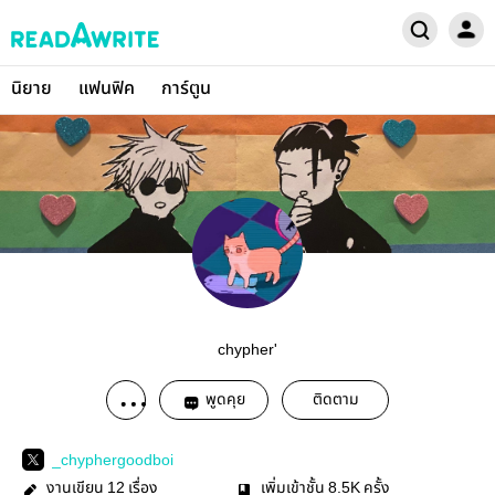
นิยาย
แฟนฟิค
การ์ตูน
chypher'
พูดคุย
ติดตาม
_chyphergoodboi
งานเขียน
เรื่อง
เพิ่มเข้าชั้น
ครั้ง
12
8.5K