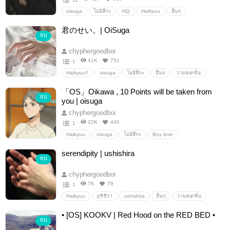
oisuga
โออิสึกะ
HQ
Haikyuu
อื่นๆ
วายสเตชั่น
君のせい。| OiSuga
จบ
chyphergoodboi
41K
751
1
Haikyuu!!
oisuga
โออิสึกะ
อื่นๆ
วายสเตชั่น
「OS」Oikawa , 10 Points will be taken from
จบ
you | oisuga
chyphergoodboi
22K
440
1
Haikyuu
oisuga
โออิสึกะ
Boy love
Fanfiction แฟนฟิคชั่น
อื่นๆ
วายสเตชั่น
serendipity | ushishira
จบ
chyphergoodboi
7K
79
1
Haikyuu
อุชิชิรา
ushishira
อื่นๆ
วายสเตชั่น
• [OS] KOOKV | Red Hood on the RED BED •
จบ