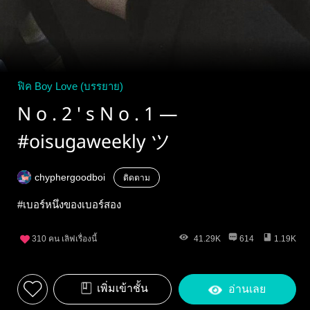
ฟิค Boy Love (บรรยาย)
N o . 2 ' s N o . 1 —
#oisugaweekly ツ
chyphergoodboi
ติดตาม
#เบอร์หนึ่งของเบอร์สอง
310
คน เลิฟเรื่องนี้
41.29K
614
1.19K
เพิ่มเข้าชั้น
อ่านเลย