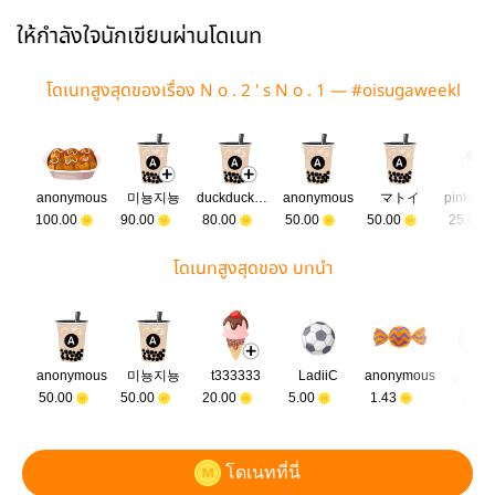
oisuga
ให้กำลังใจนักเขียนผ่านโดเนท
โดเนทสูงสุดของเรื่อง N o . 2 ' s N o . 1 — #oisugaweekl
y ツ
anonymous
미뇽지뇽
duckduck404
anonymous
マトイ
pinkiewi
100.00
90.00
80.00
50.00
50.00
25.00
โดเนทสูงสุดของ บทนำ
anonymous
미뇽지뇽
t333333
LadiiC
anonymous
มาโดเ
50.00
50.00
20.00
5.00
1.43
ทกัน
โดเนทที่นี่