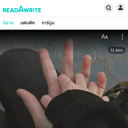
นิยาย
แฟนฟิค
การ์ตูน
11
ตอน