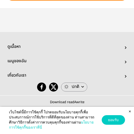
ดูเนื้อหา
เมนูของฉัน
เกี่ยวกับเรา
ปกติ
Download readAwrite
×
เว็บไซต์นี้มีการใช้คุกกี้ โปรดยอมรับนโยบายคุกกี้เพื่อ
ประสบการณ์การใช้บริการที่ดีที่สุดของท่าน ท่านสามารถ
ยอมรับ
ศึกษาวิธีการตั้งค่าการควบคุมคุกกี้ของท่านผ่าน
นโยบาย
© 2026 readAwrite.com by MEB Corporation Public Company Limited
การใช้คุกกี้ของเราที่นี่
This site is protected by reCAPTCHA and the Google
Privacy Policy
and
Terms of Service
apply.