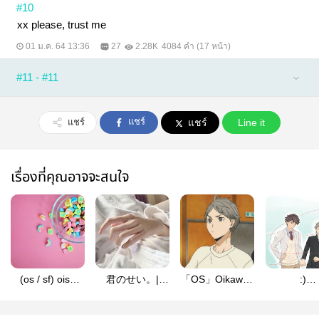
#10
xx please, trust me
01 ม.ค. 64 13:36
27
2.28K
4084 คำ (17 หน้า)
#11 - #11
แชร์
แชร์
แชร์
Line it
เรื่องที่คุณอาจจะสนใจ
(os / sf) oisg
君のせい。|
「OS」Oikawa ,
:)
4week | hq
OiSuga
10 Points will be
#oisugawe
taken from you |