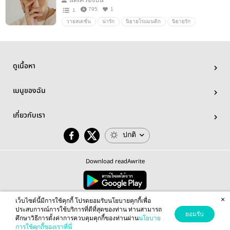
795
1
1
วายสเตชั่น
น่ารัก
นิยายโรแมนติก
นิยายรัก
รักวัยรุ่น
มหาวิทยาลัย
แอบรัก
Fanfictionแฟนฟิคชั่น
ความรัก
Boylove/Yaoi
หวาน
ดราม่า
นิยายวาย
NCT
JaeDo
JAEHYUN
Doyoung
แจโด
ดูเนื้อหา
nctdream
#jaedo
แจฮยอน
#jaehyun
#jaedo#แจโด
#แจโด
ฟิคnct
#NCT
ฟิคแจโด
เมนูของฉัน
#doyoung
โดยอง
เกี่ยวกับเรา
ปกติ
Download readAwrite
×
© 2026 readAwrite.com by MEB Corporation Public Company Limited
เว็บไซต์นี้มีการใช้คุกกี้ โปรดยอมรับนโยบายคุกกี้เพื่อ
This site is protected by reCAPTCHA and the Google
Privacy Policy
and
Terms of Service
apply.
ประสบการณ์การใช้บริการที่ดีที่สุดของท่าน ท่านสามารถ
ยอมรับ
ศึกษาวิธีการตั้งค่าการควบคุมคุกกี้ของท่านผ่าน
นโยบาย
การใช้คุกกี้ของเราที่นี่