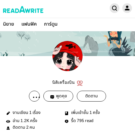
นิยาย
แฟนฟิค
การ์ตูน
นิติเครื่องบิน
พูดคุย
ติดตาม
งานเขียน
เรื่อง
เพิ่มเข้าชั้น
ครั้ง
1
1
อ่าน
ครั้ง
รี้ด
read
1.2K
795
ติดตาม
คน
2