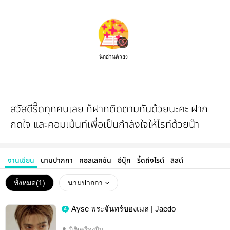
นักอ่านตัวยง
สวัสดีรี๊ดทุกคนเลย ก็ฝากติดตามกันด้วยนะคะ ฝาก
กดใจ และคอมเม้นท์เพื่อเป็นกำลังใจให้ไรท์ด้วยน๊า
งานเขียน
นามปากกา
คอลเลคชัน
อีบุ๊ก
รี้ดถึงไรต์
ลิสต์
ทั้งหมด(
1
)
นามปากกา
Ayse พระจันทร์ของเมล | Jaedo
นิติเครื่องบิน