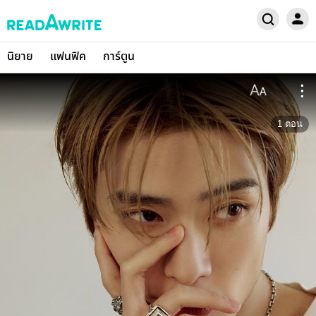
นิยาย
แฟนฟิค
การ์ตูน
1
ตอน