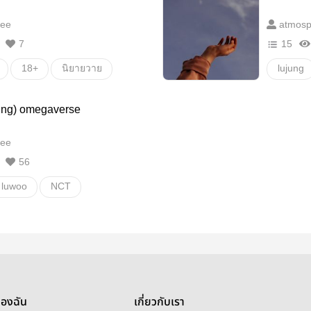
ee
atmosp
7
15
18+
นิยายวาย
lujung
นิยายรัก
Boy lov
ujung) omegaverse
oi
อื่นๆ
ee
56
luwoo
NCT
se
Boy love
Fanfiction แฟนฟิคชั่น
Mpreg
ายสเตชั่น
ของฉัน
เกี่ยวกับเรา