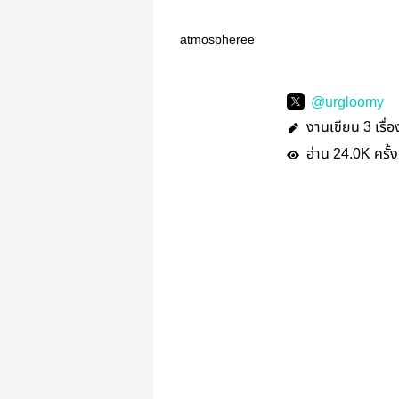
atmospheree
@urgloomy
งานเขียน
เรื่อ
3
อ่าน
ครั้ง
24.0K