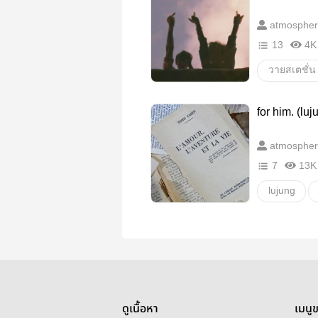
atmospher
13
4K
วายสเตชั่น
boylove
for him. (l
Boylove/Ya
atmospher
7
13K
lujung
omegaver
อื่นๆ
ว
ดูเนื้อหา
เมนู