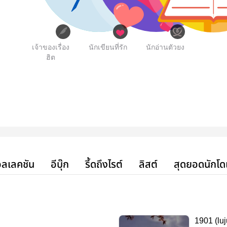
เจ้าของเรื่อง
นักเขียนที่รัก
นักอ่านตัวยง
ฮิต
ลเลคชัน
อีบุ๊ก
รี้ดถึงไรต์
ลิสต์
สุดยอดนักโด
1901 (lu