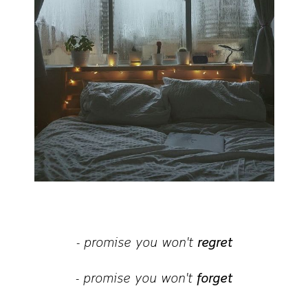
re
g
ret
-
promise you won't
for
g
et
-
promise you won't