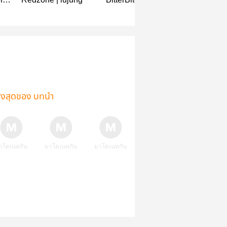
&
RedRidingHood
#เดือนหงาย |
AU (Omegaverse)
Lujung
ูงสุดของ บทนำ
าโดเนทกัน
มาโดเนทกัน
มาโดเนทกัน