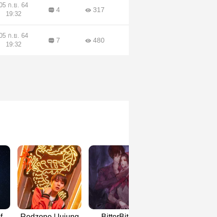
05 ก.ย. 64
4
317
19:32
05 ก.ย. 64
7
480
19:32
f
Redzone | lujung
BitterBite︱
moonlit night