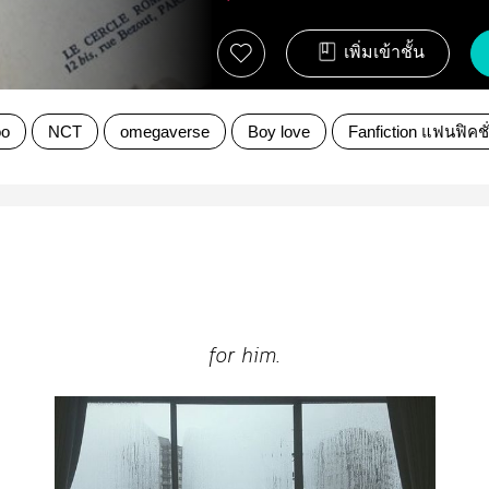
เพิ่มเข้าชั้น
oo
NCT
omegaverse
Boy love
Fanfiction แฟนฟิคชั
f
o
r
h
im.