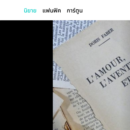
นิยาย
แฟนฟิค
การ์ตูน