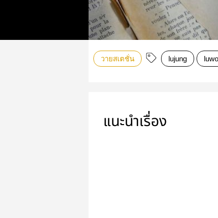
วายสเตชั่น
lujung
luw
แนะนำเรื่อง