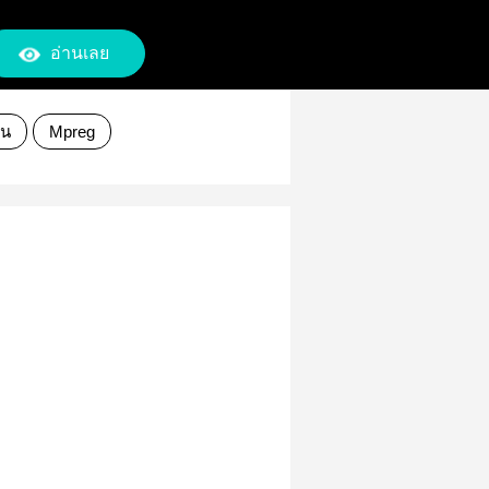
อ่านเลย
่น
Mpreg