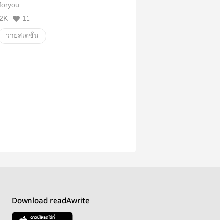
foryou
2K
11
วายสเตชั่น
Download readAwrite