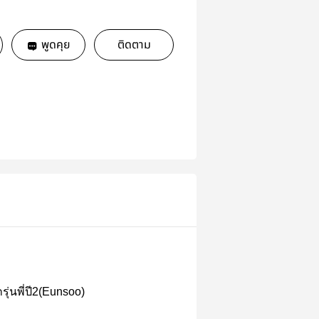
พูดคุย
ติดตาม
รุ่นพี่ปี2(Eunsoo)