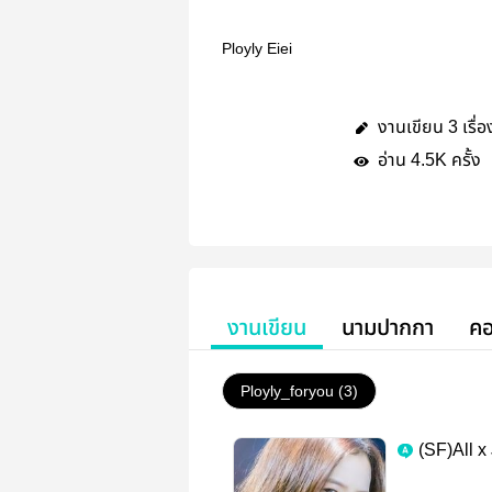
Ployly Eiei
งานเขียน
เรื่อ
3
อ่าน
ครั้ง
4.5K
งานเขียน
นามปากกา
คอ
Ployly_foryou (3)
(SF)All x