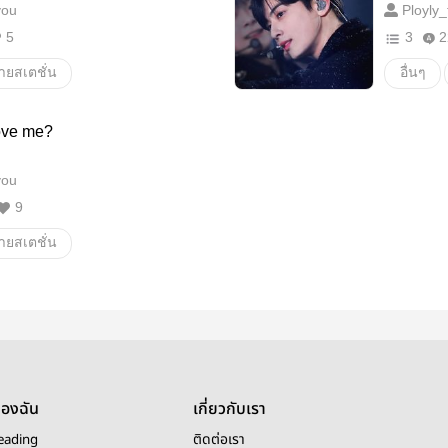
you
Ployly_
5
3
2
ายสเตชั่น
อื่นๆ
ove me?
you
9
ายสเตชั่น
ของฉัน
เกี่ยวกับเรา
eading
ติดต่อเรา