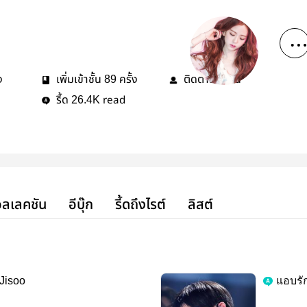
ง
เพิ่มเข้าชั้น
ครั้ง
ติดตาม
คน
89
2
รี้ด
read
26.4K
ลเลคชัน
อีบุ๊ก
รี้ดถึงไรต์
ลิสต์
 Jisoo
แอบรัก