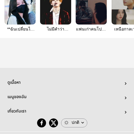
**ฉันเปลี่ยนไป
ไม่มีคำว่า
แฟนเก่าคนโปรด
เหนือกาลเ
หรือ มีใครเปลี่ยน
อ่อนแอ#vsoo
; jensoo
เธอ**
ดูเนื้อหา
เมนูของฉัน
เกี่ยวกับเรา
ปกติ