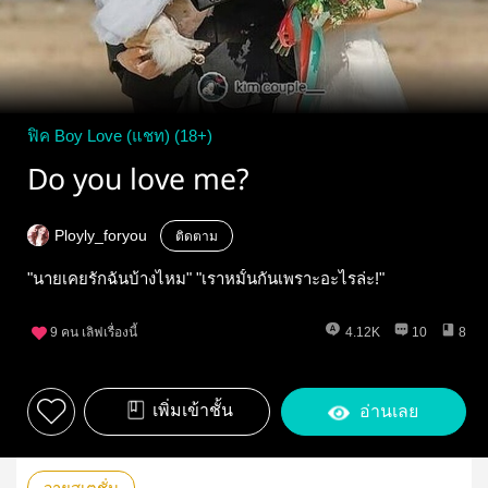
ฟิค Boy Love (แชท) (18+)
Do you love me?
Ployly_foryou
ติดตาม
"นายเคยรักฉันบ้างไหม" "เราหมั้นกันเพราะอะไรล่ะ!"
9
คน เลิฟเรื่องนี้
4.12K
10
8
เพิ่มเข้าชั้น
อ่านเลย