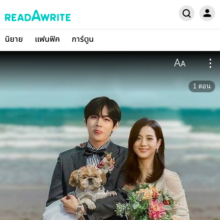
นิยาย
แฟนฟิค
การ์ตูน
1
ตอน