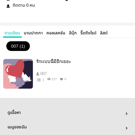
ติดตาม
คน
0
งานเขียน
นามปากกา
คอลเลคชัน
อีบุ๊ก
รี้ดถึงไรต์
ลิสต์
007 (1)
รักเเบบนี้มีอีกเยอะ
007
127
0
1
ดูเนื้อหา
เมนูของฉัน