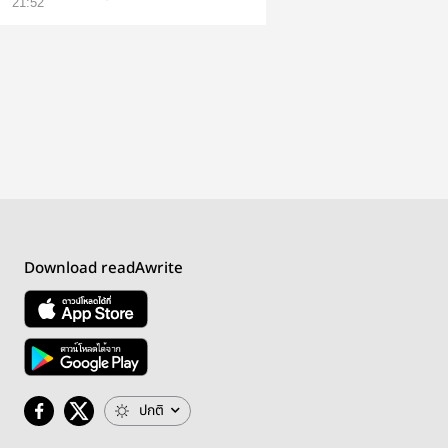
21:52
Download readAwrite
ปกติ