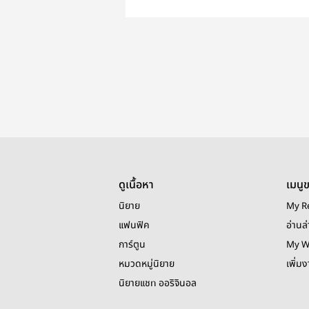
ดูเนื้อหา
เมนู
นิยาย
My R
แฟนฟิค
อ่านล่
การ์ตูน
My W
หมวดหมู่นิยาย
เพิ่ม
นิยายแชท ออริจินอล