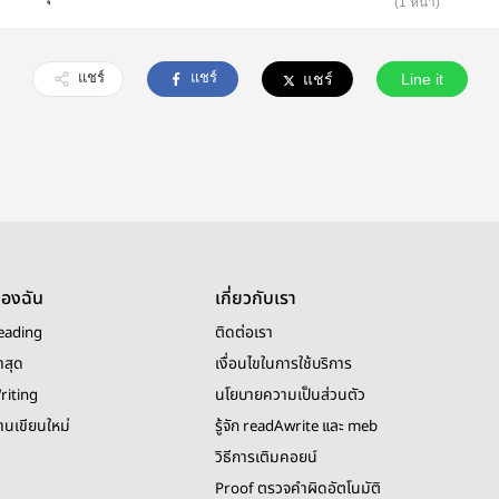
(1 หน้า)
แชร์
แชร์
แชร์
Line it
ของฉัน
เกี่ยวกับเรา
eading
ติดต่อเรา
าสุด
เงื่อนไขในการใช้บริการ
riting
นโยบายความเป็นส่วนตัว
งานเขียนใหม่
รู้จัก readAwrite และ meb
วิธีการเติมคอยน์
Proof ตรวจคำผิดอัตโนมัติ