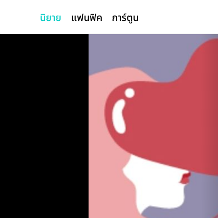
นิยาย
แฟนฟิค
การ์ตูน