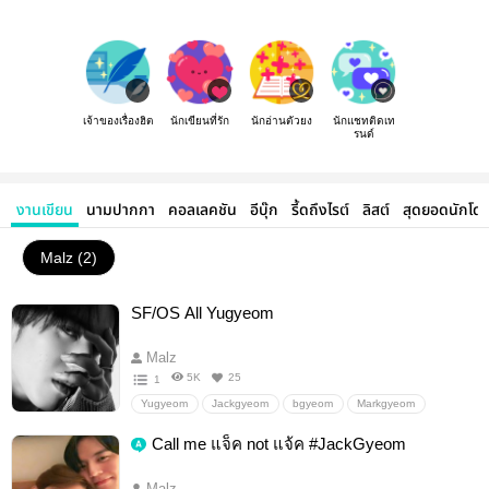
เจ้าของเรื่องฮิต
นักเขียนที่รัก
นักอ่านตัวยง
นักแชทติดเท
รนด์
งานเขียน
นามปากกา
คอลเลคชัน
อีบุ๊ก
รี้ดถึงไรต์
ลิสต์
สุดยอดนักโด
Malz (2)
SF/OS All Yugyeom
Malz
5K
25
1
Yugyeom
Jackgyeom
bgyeom
Markgyeom
jingyeom
Got7
ยูคยอม
แจ็คคยอม
NarcissusJG
Call me แจ็ค not แจ้ค #JackGyeom
อื่นๆ
วายสเตชั่น
Malz