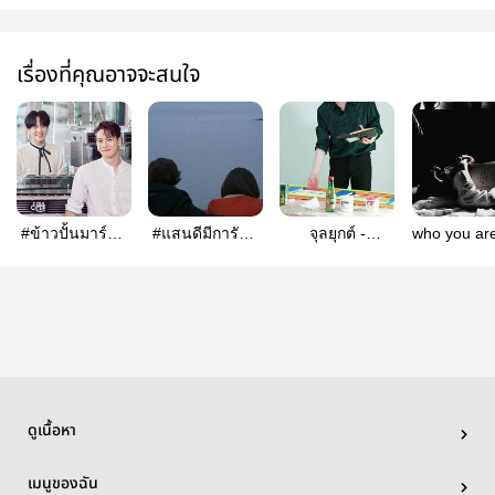
เรื่องที่คุณอาจจะสนใจ
#ข้าวปั้นมาร์ติน
#แสนดีมีการันต์
จุลยุกต์ -
who you ar
| JackGyeom
/ jackgyeom
JackGyeom
jackgye
ดูเนื้อหา
เมนูของฉัน