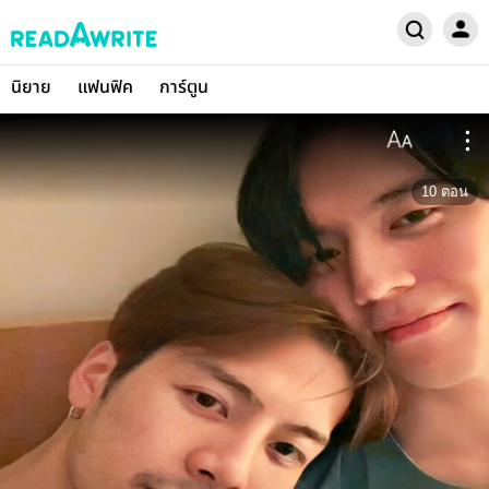
นิยาย
แฟนฟิค
การ์ตูน
10
ตอน