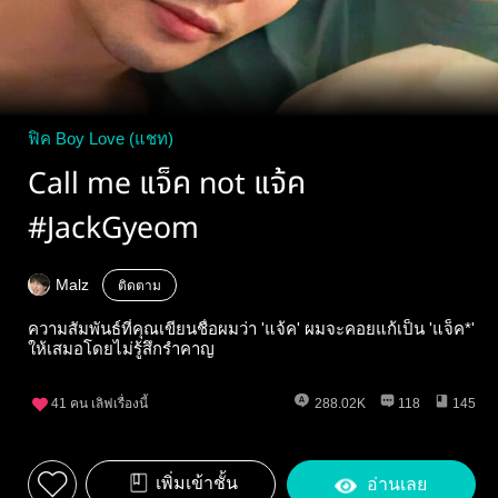
ฟิค Boy Love (แชท)
Call me แจ็ค not แจ้ค
#JackGyeom
Malz
ติดตาม
ความสัมพันธ์ที่คุณเขียนชื่อผมว่า 'แจ้ค' ผมจะคอยแก้เป็น 'แจ็ค*'
ให้เสมอโดยไม่รู้สึกรำคาญ
41
คน เลิฟเรื่องนี้
288.02K
118
145
เพิ่มเข้าชั้น
อ่านเลย