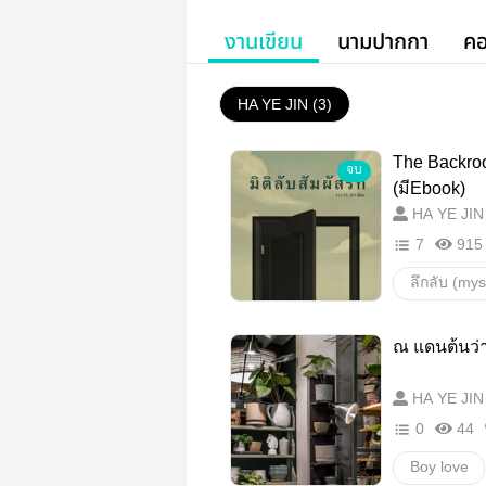
งานเขียน
นามปากกา
คอ
HA YE JIN (3)
The Backroom
จบ
(มีEbook)
HA YE JIN
7
915
ลึกลับ (mys
ลึกลับ(myst
ณ แดนต้นว่
boylove
HA YE JIN
เสียดสีสังค
0
44
Y
สัต
Boy love