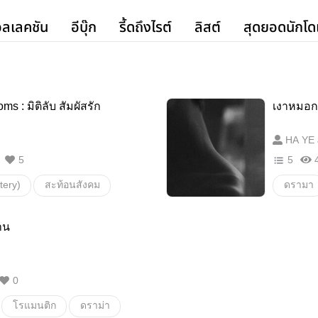
ลเลคชัน
อีบุ๊ก
รี้ดถึงไรต์
ลิสต์
สุดยอดนักโด
s : มิติลับ สัมผัสรัก
เงาหมอก
HA YE 
5
5
tery)
สะท้อนสังคม
ดรามา
ery)
สะท้อนสังคม
boylov
าน
มิติคู่ขนาน
coming
ม
ความหมายของชีวิต
0
ว์ประหลาด
มิติทับซ้อน
โรแมนติก
ดราม่า