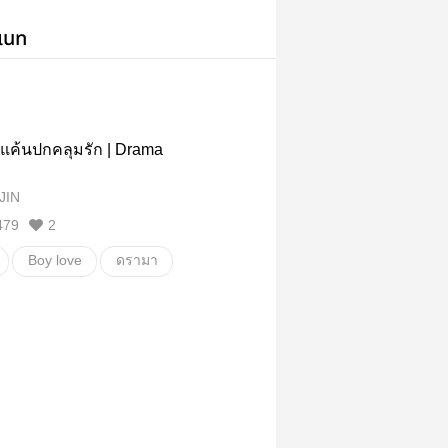
เนท
แค้นปกคลุมรัก | Drama
JIN
479
2
Boy love
ดรามา
e
หน่วง
แก้แค้น
ofage
ขมขื่น