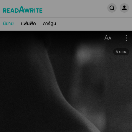
นิยาย
แฟนฟิค
การ์ตูน
5
ตอน