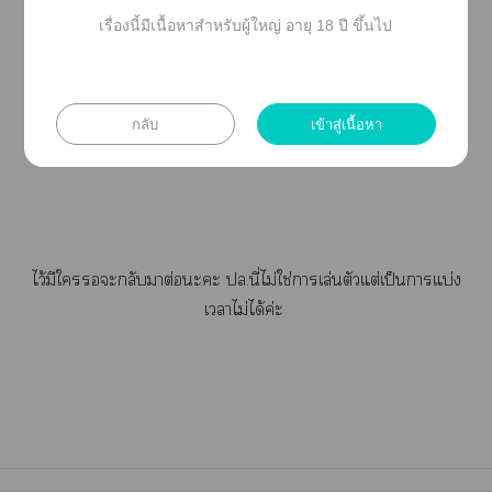
าาาฆ่า,าบูล
เรื่องนี้มีเนื้อหาสำหรับผู้ใหญ่ อายุ 18 ปี ขึ้นไป
ลี่,าเหยียดชั้น,าทำร้ายาจิตใ,าลักพา
ตัว,าา,คำาา
กลับ
เข้าสู่เนื้อหา
ไว้มีใะกลับาต่อะะ ปล.นี่ไม่ใช่าเล่นตัวแต่เป็นาแบ่ง
เาไม่ได้ค่ะ