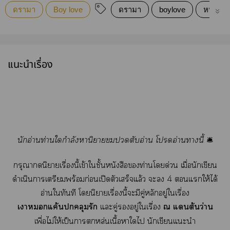
ดรามา
Boy love
ดรามา
boylove
หน่วง
แนะนำเรื่อง
นักอ่านท่านใกำลังหานิาตับอ่าน โอ่านานี้
🛎️
กรุณานิยายเรื่องนี้เข้าใชั้นหนังสือท่านโด่วน เมื่อนักเขียน
ดำเนินาเรีพร้อมก่อนเปิดตัวเสร็จแล้ว ะ 4 แให้ได้
อ่านใทันที โนิยายเรื่องนี้ะมีคู่หลักอยู่ใเรื่อง
เาแค้นคลุมรัก
แะคู่อยู่ใเรื่อง
ณ แต้นว่าน
เพื่อไม่ให้เป็นาหล่นเนื้อาใไ นักเขียนแะนำ