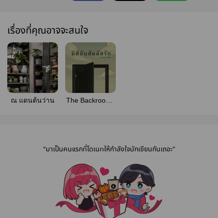
เรื่องที่คุณอาจจะสนใจ
ณ แดนต้นว่าน
The Backrooms
: มิติลับ สัมผัสรัก
(มีEbook)
“มาเป็นคนแรกที่โดเนทให้กำลังใจนักเขียนกันเถอะ”