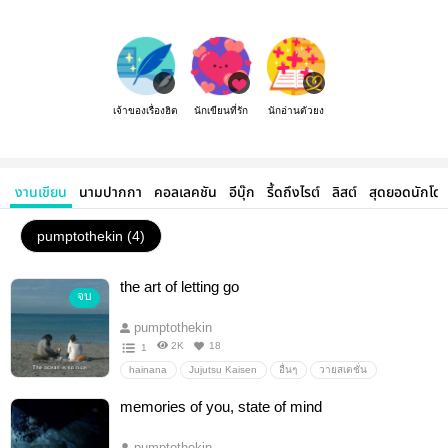
เจ้าของเรื่องฮิต
นักเขียนที่รัก
นักอ่านตัวยง
งานเขียน
นามปากกา
คอลเลคชัน
อีบุ๊ก
รี้ดถึงไรต์
ลิสต์
สุดยอดนักโด
pumptothekin (4)
the art of letting go
จบ
pumptothekin
2K
18
1
hainana
Jujutsu Kaisen
อื่นๆ
วายสเตชั่น
memories of you, state of mind
pumptothekin