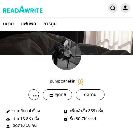
นิยาย
แฟนฟิค
การ์ตูน
pumptothekin
พูดคุย
ติดตาม
งานเขียน
เรื่อง
เพิ่มเข้าชั้น
ครั้ง
4
359
อ่าน
ครั้ง
รี้ด
read
16.8K
80.7K
ติดตาม
คน
10