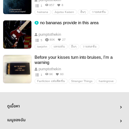
857
8
1
hainana
Jujutsu Kaisen
อื่นๆ
วายสเตชั่น
no bananas provide in this area
pumptothekin
80K
27
5
taejohn
แทจอห์น
อื่นๆ
วายสเตชั่น
Before your kisses turn into bruises, I'm a
warning
pumptothekin
9K
60
1
Fanfiction แฟนฟิคชั่น
Stranger Things
harringrove
อื่นๆ
วายสเตชั่น
ดูเนื้อหา
เมนูของฉัน