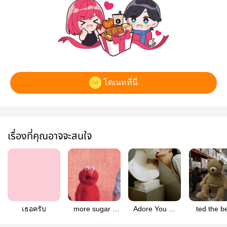
โดเนทที่นี่
เรื่องที่คุณอาจจะสนใจ
เธอครับ
more sugar -
Adore You —
ted the b
taejohn
(taejohn)
(rewrite