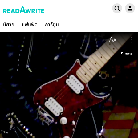
นิยาย
แฟนฟิค
การ์ตูน
5
ตอน