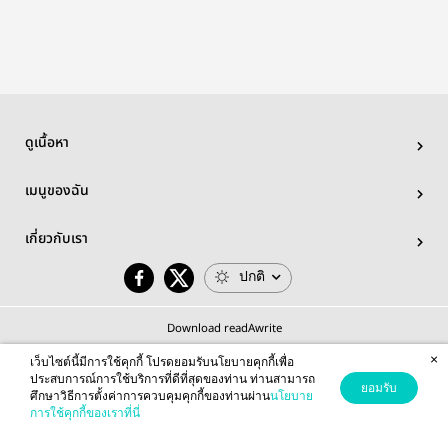
#taejoh
ดูเนื้อหา
เมนูของฉัน
เกี่ยวกับเรา
ปกติ
Download readAwrite
×
เว็บไซต์นี้มีการใช้คุกกี้ โปรดยอมรับนโยบายคุกกี้เพื่อ
ประสบการณ์การใช้บริการที่ดีที่สุดของท่าน ท่านสามารถ
ยอมรับ
ศึกษาวิธีการตั้งค่าการควบคุมคุกกี้ของท่านผ่าน
นโยบาย
© 2026 readAwrite.com by MEB Corporation Public Company Limited
การใช้คุกกี้ของเราที่นี่
This site is protected by reCAPTCHA and the Google
Privacy Policy
and
Terms of Service
apply.