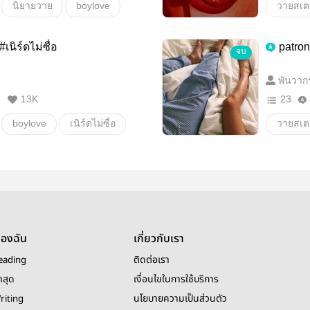
นิยายวาย
boylove
วายสเตช
boylov
เนิร์ดไม่ซื่อ
patro
จบ
พันวาก
M
13K
23
boylove
เนิร์ดไม่ซื่อ
วายสเตช
18+
กุกวี
ของฉัน
เกี่ยวกับเรา
eading
ติดต่อเรา
าสุด
เงื่อนไขในการใช้บริการ
riting
นโยบายความเป็นส่วนตัว