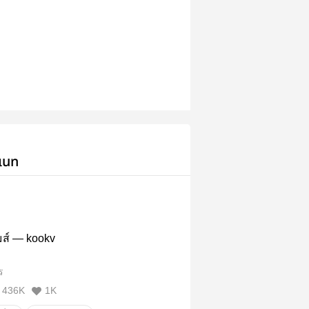
เนท
มส์ — kookv
ร
436K
1K