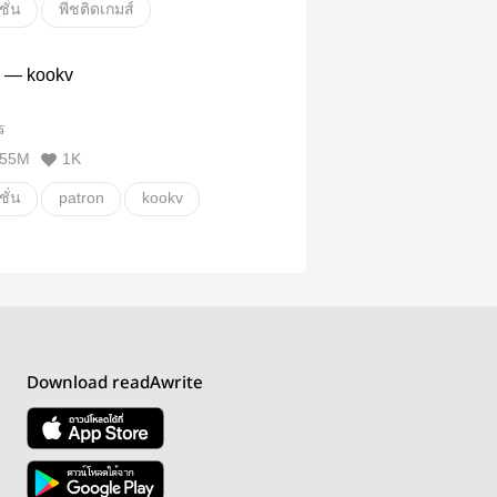
ั่น
พีชติดเกมส์
e
18+
kookv
n — kookv
ร
55M
1K
ั่น
patron
kookv
Download readAwrite