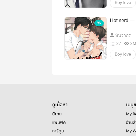
Boy love
Y
18+
Hot nerd — #
จบ
พันวากร
27
2
Boy love
นิยายวาย
ดูเนื้อหา
เมนู
นิยาย
My R
แฟนฟิค
อ่านล่
การ์ตูน
My W