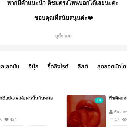
หากมีคำแนะนำ ติชมตรงไหนบอกได้เลยนะคะ
ขอบคุณที่สนับสนุนค่ะ❤️
ดูทั้งหมด
ลเลคชัน
อีบุ๊ก
รี้ดถึงไรต์
ลิสต์
สุดยอดนักโด
rBucks #เค่อคนนั้นกับหมอ
พีชติดเก
จบ
พันวาก
K
424
17