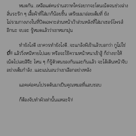
กัน...เหลือแต่ร่านาใคร่าะโเน้ดช่วงล่าง
สั่นระริก ๆ เสื้อผ้าที่ใส่มาก็น้อยชิ้น เตรียมาอ่อยเต็มที่ ยัง
ไม่าเใที่ปิดเาะส่วนหน้าเว้าส่วนหลังที่ใส่าเซอร์ไพรส์
อีกะ ะ รู้แล้วว่าเาหมกมุ่น
ทำยังไดี เาทำยังไดี...ะแกล้งผีเข้าแล้วว่า กูไม่ใช่
บี๋
!!! แล้ววิ่งหนีาไเ หรือะใช้าหน้าาเข้าสู้ ก็ถ่างาให้
เน้ดไเสิจ๊ะ ไ ๆ ก็รู้ตัวกันแะกันแล้ว ะได้เดินหน้าจีบ
อย่างเต็มกำลัง...แะแน่นอนว่าเาเลือกอย่างหลัง
แคเค่อโดันาเป็นคุณที่แ
ก็ต้องจับทำผัวเท่านั้นแะจ้า!