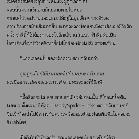
สมัครตัวสมัครใลุ้นเป็นหนึ่งใผู้ถูกเลือก ณ
นั้นาเขินามันาาไ
าแค่โาแะแเปย์อยู่ใมุมเล็ก ๆ ตัวเ
าต้องามันเริ่มาขึ้น าะโเาเน้ดร้องชีวิตสัก
ครั้ง าตินี้ก็ไม่ต้องาะไอีกแล้ว แน่นอนว่าฟ้าดินดันเป็น
ใต้องวิ่งหน้าวิ่งหลังาซื้อไข่ไก่ร้อยไต้มาแก้
ก็แคเค่อโส่งข้อากลับาว่า
คุณถูกเลือกให้าถ่ายคลิปกับะครับ ราย
ละเอียดานัดเแะาทำาะส่งให้อีกที
กรี๊ดสิะไ แแเชียวล่ะนั้น ดีใเนื้อเต้น
ไ ตั้งแต่นาทีที่คุณ DaddySpiderBucks กลับา เาก็
รีบเข้าห้องน้ำไจัดการกับาพร้อมตัวเโทันที...ไม่ค่อยะ
รีบเท่าไหร่
เมื่อถึงวันที่นัดเกับคุณแคเค่อโ เรียกได้ว่า