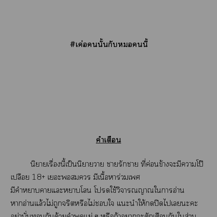
#เค่อนั้นกับนี้
คำเตือน
นิยายเรื่องนี้เป็นนิยายา ารักา ที่ค่อนข้างะมีาโป๊
เปลือย 18+ เะ มีเนื้อหาร่วมเ
มีคำาาแะาโ โใช้วิจารณญาณใาอ่าน
าอ่านแล้วไม่ถูกจริตหรือไม่ใ แะนำให้ปิดไเะะ
อย่าบั่นกันด้วยคำพูดแย่ ๆ หรือถ้าาะตักเตือนกันใส่วน