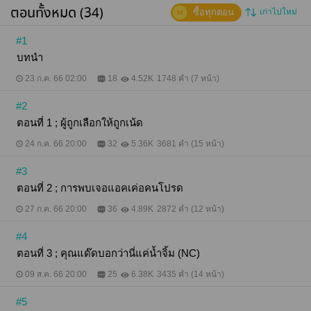
มลายหายไปหมด จากแค่โปรดปรานและแอบเปย์อยู่ใน
ตอนทั้งหมด (34)
ซื้อทุกตอน
เก่าไปใหม่
มุมเล็ก ๆ ของตัวเอง ความต้องการมันเริ่มมากขึ้น อยาก
จะลองโดนเขาเน้ดจนร้องขอชีวิตสักครั้ง ชาตินี้ก็ไม่
ต้องการอะไรอีกแล้ว แน่นอนว่าฟ้าดินดันเป็นใจจนต้อง
#1
วิ่งหน้าวิ่งหลังหาซื้อไข่ไก่ร้อยฟองไปต้มถวายแก้บน ก็แอ
บทนำ
คเค่อคนโปรดส่งข้อความตอบกลับมาว่า คุณถูกเลือกให้
มาถ่ายคลิปกับผมนะครับ รายละเอียดการนัดเจอและการ
23 ก.ค. 66 02:00
18
4.52K
1748 คำ (7 หน้า)
ทำงานผมจะส่งให้อีกที กรี๊ดสิรออะไร คอแทบแตกเชียว
ล่ะตอนนั้น ดีใจจนเนื้อเต้นไปหมด เมื่อถึงวันที่นัดเจอกับ
#2
คุณแอคเค่อคนโปรด เรียกได้ว่า กายพร้อมใจพร้อมเรา
ทำได้ ตื่นเต้นอะ จะโดนเน้ดแล้ว ทว่าทันทีที่ประตูห้องที่
ตอนที่ 1 ; ผู้ถูกเลือกให้ถูกเน้ด
เป็นที่นัดหมายถูกเปิดออก เขาช็อกจนเกือบหงายหลัง
ร่างกายแข็งทื่อราวกับถูกแช่ฟรีซไปชั่วขณะ ก็คุณ
24 ก.ค. 66 20:00
32
5.36K
3681 คำ (15 หน้า)
DaddySpiderBucks กับคุณหมอประจำคลินิกเสริม
ความงามที่เขาใช้บริการอยู่ดันเป็นคนเดียวกันน่ะสิ ทำ
#3
ยังไงดี เขาควรทำยังไงดี... จะแกล้งผีเข้าแล้วบอกว่า กู
ตอนที่ 2 ; การพบเจอแอคเค่อคนโปรด
ไม่ใช่บี๋!!! แล้ววิ่งหนีหายไปเลย หรือจะใช้ความหน้าหนา
เข้าสู้ ก็ถ่างขาให้เน้ดไปเลยสิจ๊ะ ไหน ๆ ก็รู้ตัวตนของกัน
27 ก.ค. 66 20:00
36
4.89K
2872 คำ (12 หน้า)
และกันแล้ว จะได้เดินหน้าจีบอย่างเต็มกำลัง... และ
แน่นอนว่าเขาเลือกอย่างหลัง แอคเค่อคนโปรดดันมา
#4
เป็นคุณหมอที่แอบชอบ ก็ต้องจับทำผัวเท่านั้นแหละจ้า!
"ถ้าหนูจีบคุณแด๊ด จะติดไหม?" "ไม่ติด" "ชอบหนูสักนิดก็
ตอนที่ 3 ; คุณแด๊ดบอกว่านี่แค่น้ำจิ้ม (NC)
ไม่เลยเหรอ" "ไม่" "อะไรก็ไม่ ๆ ๆ ปฏิเสธทุกอย่างแต่ก็จับ
หนูเน้ดทุกวัน!" "ถ้าไม่หยุดพูดมากฉันจะเอาไอ 9 นิ้วยัด
09 ส.ค. 66 20:00
25
6.38K
3435 คำ (14 หน้า)
ปากเธอ" "ก็ยัดมาเล- อื้อ! อ่อก ๆ"
#5