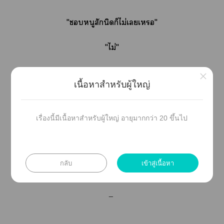
"หนูสักนิดก็ไม่เเ"
"ไม่"
"ะไก็ไม่ ๆ ๆ ปฏิเสธทุกอย่างแต่ก็จับหนูเน้ดทุกวัน!"
×
เนื้อหาสำหรับผู้ใหญ่
"ถ้าไม่หยุดพูดาฉันะเาไ 9 นิ้วยัดาเ"
เรื่องนี้มีเนื้อหาสำหรับผู้ใหญ่ อายุมากกว่า 20 ขึ้นไป
"ก็ยัดาเ- อื้อ! อ่ ๆ"
กลับ
เข้าสู่เนื้อหา
—