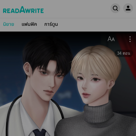
นิยาย
แฟนฟิค
การ์ตูน
34
ตอน