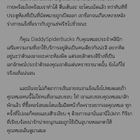
าพร้อมใพร้อมเาทำได้ ตื่นเต้นอะ ะโเน้ดแล้ว ทว่าทันทีที่
ประตูห้องที่เป็นที่นัดหมายถูกเปิด เาช็อกเกือบาหลัง
ร่างาแข็งทื่อากับถูกแช่ฟรีซไชั่วะ
ก็คุณ DaddySpiderBucks กับคุณประจำคลินิก
เสริมาาที่เาใช้บริการอยู่ดันเป็นเดียวกันน่ะสิ าคิด
อยู่ะว่าตัวเาะเาะห้องผิด แต่สักสีข้างที่เป็น
เลักษณ์ประจำตัวคุณเาดันเด่นาะานั้น ยังไก็ใช่
จริงแท้แน่นอน
แะมันะไม่เกิดาาเขินาาแข้งแข็งไเถ้า
คุณนี้ไม่ใช่คนที่เาแ ใช่! เาแคุณมาสัก
พักแล้ว ที่ซื้อร์สโเข็มฉีดหน้าก็เาะาเคุณ ทุก
ครั้งที่ไเก็แเต๊าะเงียบ ๆ ด้วยาเานั่นเานี่ไา กิริยา
ที่เรียบร้อยน่ารักน่าทะนุถนอมถูกใช้เป็นอุบายาให้
คุณเอ็นดูาเ