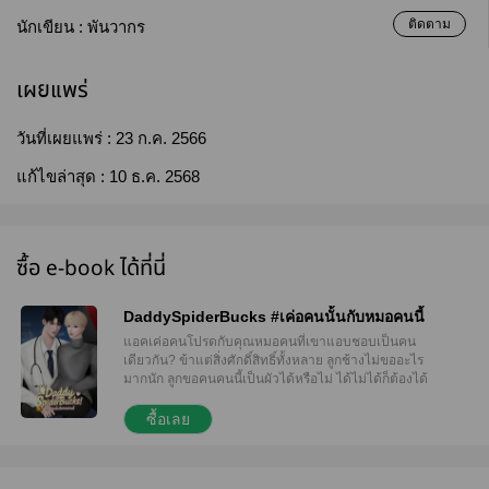
ติดตาม
นักเขียน :
พันวากร
เผยแพร่
วันที่เผยแพร่ :
23 ก.ค. 2566
แก้ไขล่าสุด :
10 ธ.ค. 2568
ซื้อ e-book ได้ที่นี่
DaddySpiderBucks #เค่อคนนั้นกับหมอคนนี้
แอคเค่อคนโปรดกับคุณหมอคนที่เขาแอบชอบเป็นคน
เดียวกัน? ข้าแต่สิ่งศักดิ์สิทธิ์ทั้งหลาย ลูกช้างไม่ขออะไร
มากนัก ลูกขอคนคนนี้เป็นผัวได้หรือไม่ ได้ไม่ได้ก็ต้องได้
สถานเดียว สานฝันให้ลูกทีเถอะจ้า ---------------------------
-- DaddySpiderBucks ในวันที่แอคเค่อคนโปรด
ซื้อเลย
ประกาศหาพาร์ทเนอร์มาทำคลิปลงแพลตฟอร์ม 18+
ด้วยกัน มีหรือที่เขาจะไม่รีบร้อนหน้าตั้งสมัครตัวสมัครใจ
ลุ้นเป็นหนึ่งในผู้ถูกเลือก ณ ตอนนั้นความเขินอายมัน