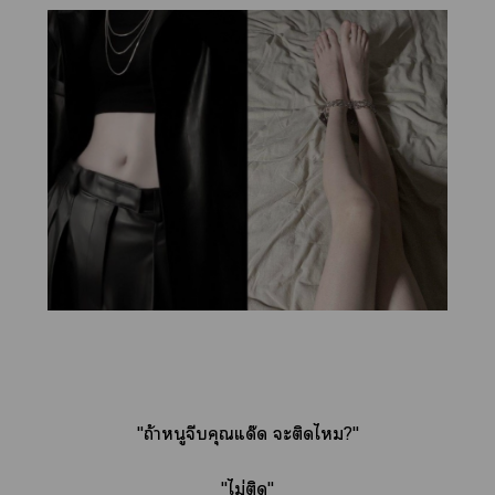
"ถ้าหนูจีบคุณแด๊ด ะติดไ?"
"ไม่ติด"