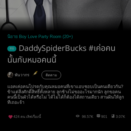
นิยาย Boy Love Party Room (20+)
DaddySpiderBucks #เค่อคน
จบ
นั้นกับหมอคนนี้
พันวากร
ติดตาม
แอคเค่อคนโปรดกับคุณหมอคนที่เขาแอบชอบเป็นคนเดียวกัน?
ข้าแต่สิ่งศักดิ์สิทธิ์ทั้งหลาย ลูกช้างไม่ขออะไรมากนัก ลูกขอคน
คนนี้เป็นผัวได้หรือไม่ ได้ไม่ได้ก็ต้องได้สถานเดียว สานฝันให้ลูก
ทีเถอะจ้า
424
คน เลิฟเรื่องนี้
96.57K
901
3.07K