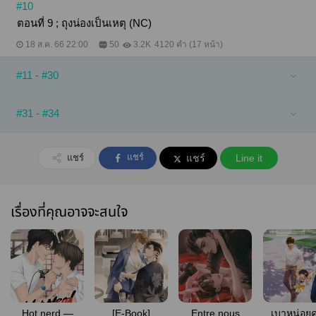
#10
ตอนที่ 9 ; ถุงน่องเป็นเหตุ (NC)
18 ส.ค. 66 22:00
50
3.2K
4120 คำ (17 หน้า)
#11 - #30
#31 - #34
แชร์
แชร์
แชร์
Line it
เรื่องที่คุณอาจจะสนใจ
Hot nerd —
[E-Book]
Entre nous
เบาหน่อยค