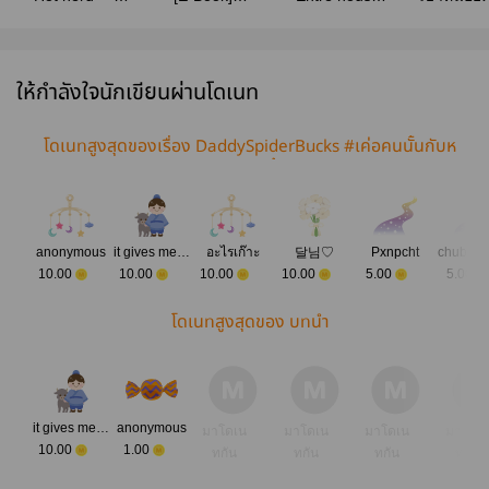
#เนิร์ดไม่ซื่อ
Sunsetxvibes
#คลังคุณภาพ
คุณพี่เลี้
#เพียงชลาลัย
[สนพ.บ้านวาย
(Omegavers
>Mpreg<
บุ๊ค] ปิดเนื้อหา
สนพ. Fac
บางส่วน
Novels | e
ให้กำลังใจนักเขียนผ่านโดเนท
31/8/2564
โดเนทสูงสุดของเรื่อง DaddySpiderBucks #เค่อคนนั้นกับห
มอคนนี้
anonymous
it gives me butterflies
อะไรเก๊าะ
달님♡
Pxnpcht
10.00
10.00
10.00
10.00
5.00
5.00
โดเนทสูงสุดของ บทนำ
it gives me butterflies
anonymous
มาโดเน
มาโดเน
มาโดเน
มาโดเ
10.00
1.00
ทกัน
ทกัน
ทกัน
ทกัน