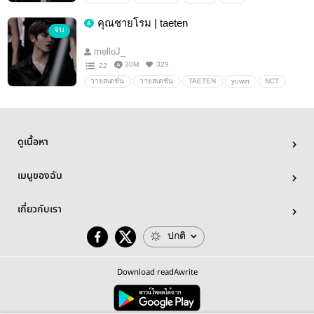
คุณชายโรม | taeten
จบ
melloJ_
30M
329
22
วายสเตชั่น
วายสเตชั่น
TAETEN
yuwin
NCT
ดูเนื้อหา
เมนูของฉัน
เกี่ยวกับเรา
ปกติ
Download readAwrite