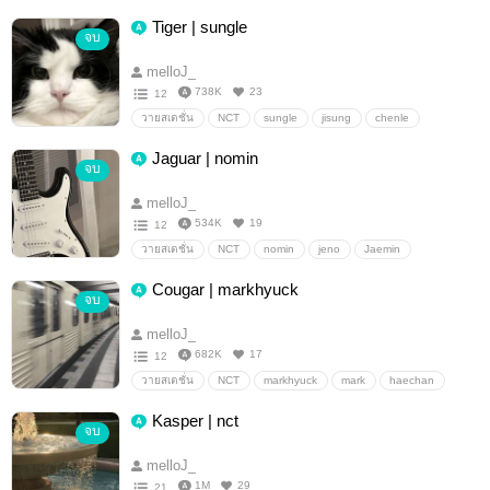
Tiger | sungle
จบ
melloJ_
738K
23
12
วายสเตชั่น
NCT
sungle
jisung
chenle
Jaguar | nomin
จบ
melloJ_
534K
19
12
วายสเตชั่น
NCT
nomin
jeno
Jaemin
Cougar | markhyuck
จบ
melloJ_
682K
17
12
วายสเตชั่น
NCT
markhyuck
mark
haechan
Kasper | nct
จบ
melloJ_
1M
29
21