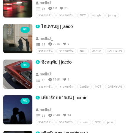
melloJ_
1M
21
16
วายสเตชั่น
วายสเตชั่น
NCT
sungle
jisung
chenle
ไฮเดรนยู | jaedo
จบ
melloJ_
391K
7
13
วายสเตชั่น
วายสเตชั่น
NCT
JaeDo
JAEHYUN
Doyoung
ชิงหฤทัย | jaedo
จบ
melloJ_
791K
8
16
วายสเตชั่น
วายสเตชั่น
JaeDo
NCT
JAEHYUN
Doyoung
เพียงรักปลายฝน | nomin
จบ
melloJ_
964K
14
18
วายสเตชั่น
วายสเตชั่น
nomin
NCT
jeno
Jaemin