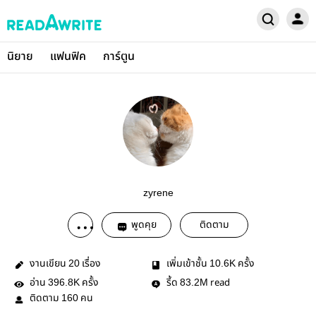
นิยาย
แฟนฟิค
การ์ตูน
zyrene
พูดคุย
ติดตาม
งานเขียน
เรื่อง
เพิ่มเข้าชั้น
ครั้ง
20
10.6K
อ่าน
ครั้ง
รี้ด
read
396.8K
83.2M
ติดตาม
คน
160