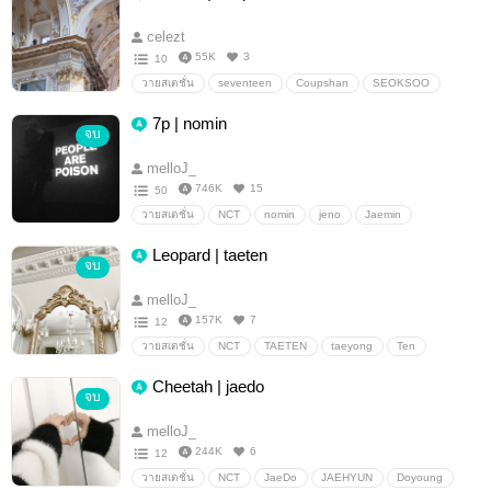
celezt
55K
3
10
วายสเตชั่น
seventeen
Coupshan
SEOKSOO
minwon
Soonhoon
JunHao
verkwan
7p | nomin
จบ
chanboo
melloJ_
746K
15
50
วายสเตชั่น
NCT
nomin
jeno
Jaemin
Leopard | taeten
จบ
melloJ_
157K
7
12
วายสเตชั่น
NCT
TAETEN
taeyong
Ten
Cheetah | jaedo
จบ
melloJ_
244K
6
12
วายสเตชั่น
NCT
JaeDo
JAEHYUN
Doyoung