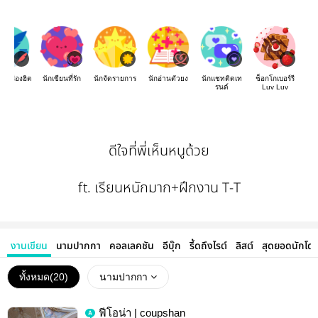
องเรื่องฮิต
นักเขียนที่รัก
นักจัดรายการ
นักอ่านตัวยง
นักแชทติดเท
ช็อกโกเบอร์รี
รนด์
Luv Luv
ดีใจที่พี่เห็นหนูด้วย
ft. เรียนหนักมาก+ฝึกงาน T-T
งานเขียน
นามปากกา
คอลเลคชัน
อีบุ๊ก
รี้ดถึงไรต์
ลิสต์
สุดยอดนักโด
ทั้งหมด(
20
)
นามปากกา
ฟีโอน่า | coupshan