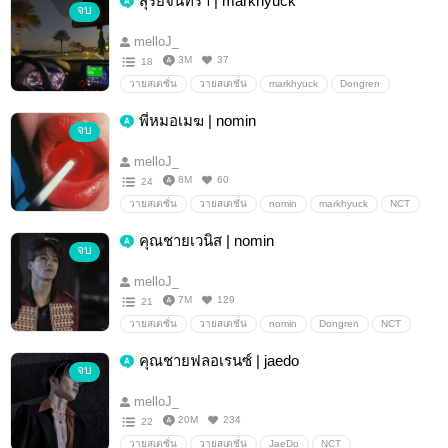
สุริยจันทรา | markhyuck
จบ
melloJ_
3M
37
18
วายสเตชั่น
วายสเตชั่น
markhyuck
Dongren
NCT
marklee
haechan
พี่หมอเมฆ | nomin
จบ
melloJ_
8M
60
24
วายสเตชั่น
วายสเตชั่น
nomin
markhyuck
NCT
คุณชายเวนิส | nomin
จบ
melloJ_
7M
129
21
วายสเตชั่น
วายสเตชั่น
nomin
Dongren
NCT
คุณชายฟลอเรนซ์ | jaedo
จบ
melloJ_
20M
234
22
วายสเตชั่น
วายสเตชั่น
JaeDo
NCT